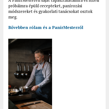
A PanírMesteren saját tapasztalataimra és főzési
próbáimra épülő recepteket, panírozási
módszereket és gyakorlati tanácsokat osztok
meg.
Bővebben rólam és a PanírMesterről