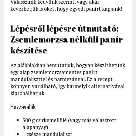
Válasszunk kedvünk szerint, vagy akár
keverhetjük is őket, hogy egyedi panírt kapjunk!
Lépésről lépésre útmutató:
Zsemlemorzsa nélküli panír
készítése
Az alábbiakban bemutatjuk, hogyan készíthetünk
egy alap zsemlemorzsamentes panírt
mandulaliszttel és parmezánnal. Ez a recept
könnyen variálható, így bármelyik alternatívával
kipróbálhatjuk.
Hozzávalók
500 g csirkemellfilé (vagy más választott
alapanyag)
1 csésze mandulaliszt