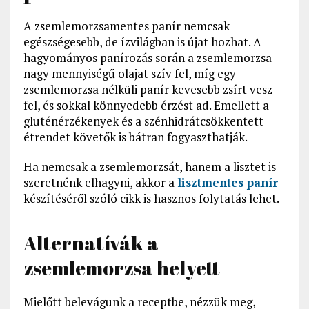
A zsemlemorzsamentes panír nemcsak
egészségesebb, de ízvilágban is újat hozhat. A
hagyományos panírozás során a zsemlemorzsa
nagy mennyiségű olajat szív fel, míg egy
zsemlemorzsa nélküli panír kevesebb zsírt vesz
fel, és sokkal könnyedebb érzést ad. Emellett a
gluténérzékenyek és a szénhidrátcsökkentett
étrendet követők is bátran fogyaszthatják.
Ha nemcsak a zsemlemorzsát, hanem a lisztet is
szeretnénk elhagyni, akkor a
lisztmentes panír
készítéséről szóló cikk is hasznos folytatás lehet.
Alternatívák a
zsemlemorzsa helyett
Mielőtt belevágunk a receptbe, nézzük meg,