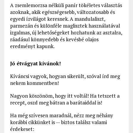
A zsemlemorzsa nélküli panír tökéletes választás
azoknak, akik egészségesebb, változatosabb és
egyedi ízvilágot keresnek. A mandulaliszt,
parmezán és különféle maglisztek használatával
izgalmas, új lehetőségeket hozhatunk az asztalra,
ráadásul könnyedebb és kevésbé olajos
eredményt kapunk.
Jó étvágyat kívánok!
Kíváncsi vagyok, hogyan sikerült, szóval írd meg
nekem kommentben!
Nagyon köszönöm, hogy itt voltál! Ha tetszett a
recept, oszd meg bátran a barátaiddal is!
Ha még szívesen maradnál, nézz meg néhány
korábbi cikkünket is — biztos találsz valami
érdekeset: