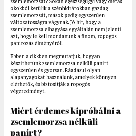
zsemlemorzsát? Sokan egészségügyi vagy diétás
okokból kerülik a szénhidrátokban gazdag
zsemlemorzsát, mások pedig egyszerűen
változatosságra vágynak. Jó hír, hogy a
zsemlemorzsa elhagyása egyáltalán nem jelenti
azt, hogy le kell mondanunk a finom, ropogós
panírozás élményéről!
Ebben a cikkben megmutatjuk, hogyan
készíthetünk zsemlemorzsa nélküli panírt
egyszerűen és gyorsan. Ráadásul olyan
alapanyagokat használunk, amelyek könnyen
elérhetők, és biztosítják a ropogós
végeredményt.
Miért érdemes kipróbálni a
zsemlemorzsa nélküli
panírt?