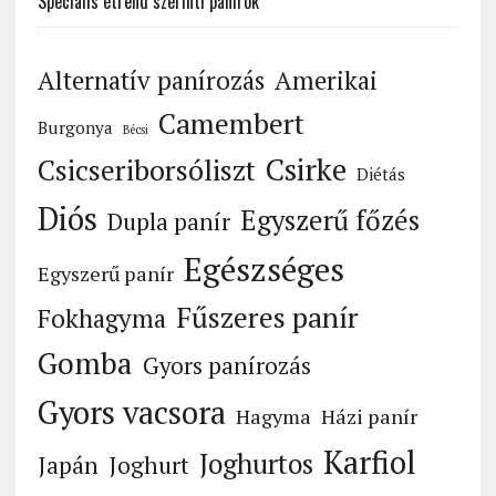
Speciális étrend szerinti panírok
Alternatív panírozás
Amerikai
Camembert
Burgonya
Bécsi
Csirke
Csicseriborsóliszt
Diétás
Diós
Egyszerű főzés
Dupla panír
Egészséges
Egyszerű panír
Fűszeres panír
Fokhagyma
Gomba
Gyors panírozás
Gyors vacsora
Hagyma
Házi panír
Karfiol
Joghurtos
Japán
Joghurt