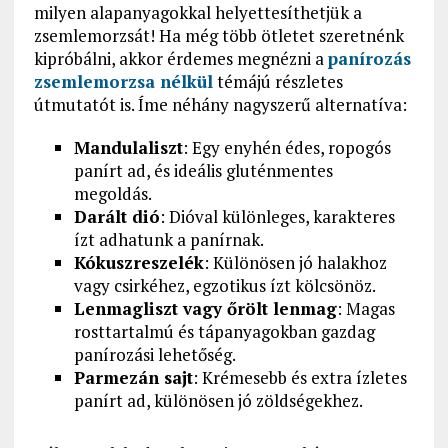
milyen alapanyagokkal helyettesíthetjük a
zsemlemorzsát! Ha még több ötletet szeretnénk
kipróbálni, akkor érdemes megnézni a
panírozás
zsemlemorzsa nélkül
témájú részletes
útmutatót is. Íme néhány nagyszerű alternatíva:
Mandulaliszt
: Egy enyhén édes, ropogós
panírt ad, és ideális gluténmentes
megoldás.
Darált dió
: Dióval különleges, karakteres
ízt adhatunk a panírnak.
Kókuszreszelék
: Különösen jó halakhoz
vagy csirkéhez, egzotikus ízt kölcsönöz.
Lenmagliszt vagy őrölt lenmag
: Magas
rosttartalmú és tápanyagokban gazdag
panírozási lehetőség.
Parmezán sajt
: Krémesebb és extra ízletes
panírt ad, különösen jó zöldségekhez.