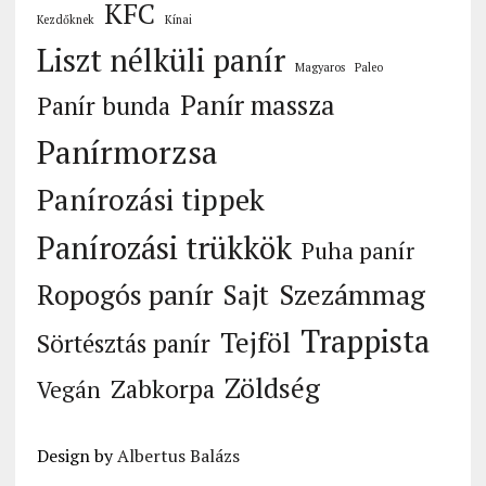
KFC
Kezdőknek
Kínai
Liszt nélküli panír
Magyaros
Paleo
Panír massza
Panír bunda
Panírmorzsa
Panírozási tippek
Panírozási trükkök
Puha panír
Ropogós panír
Szezámmag
Sajt
Trappista
Tejföl
Sörtésztás panír
Zöldség
Zabkorpa
Vegán
Design by
Albertus Balázs