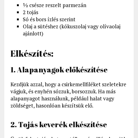
½ csésze reszelt parmezán
2 tojás
Só és bors ízlés szerint
Olaj a sütéshez (kókuszolaj vagy olívaolaj
ajánlott)
Elkészítés:
1. Alapanyagok előkészítése
Kezdjük azzal, hogy a csirkemellfiléket szeletekre
vágjuk, és enyhén sózzuk, borsozzuk. Ha más
alapanyagot használunk, például halat vagy
zöldséget, hasonlóan készítsük elő.
2. Tojás keverék elkészítése