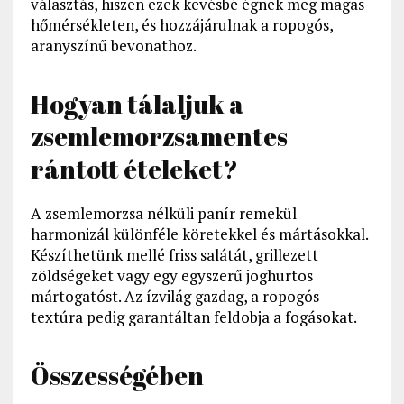
választás, hiszen ezek kevésbé égnek meg magas
hőmérsékleten, és hozzájárulnak a ropogós,
aranyszínű bevonathoz.
Hogyan tálaljuk a
zsemlemorzsamentes
rántott ételeket?
A zsemlemorzsa nélküli panír remekül
harmonizál különféle köretekkel és mártásokkal.
Készíthetünk mellé friss salátát, grillezett
zöldségeket vagy egy egyszerű joghurtos
mártogatóst. Az ízvilág gazdag, a ropogós
textúra pedig garantáltan feldobja a fogásokat.
Összességében