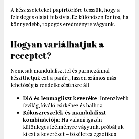
A kész szeleteket papírtörlőre tesszük, hogy a
felesleges olajat felszívja. Ez különösen fontos, ha
könnyedebb, ropogós eredményre vágyunk.
Hogyan variálhatjuk a
receptet?
Nemcsak mandulaliszttel és parmezánnal
készíthetjük ezt a panírt, hiszen számos más
lehetőség is rendelkezésünkre áll:
Dió és lenmagliszt keveréke
: Intenzívebb
ízvilág, kiváló csirkéhez és halhoz.
Kókuszreszelék és mandulaliszt
kombinációja
: Ha valami igazán
különleges ízélményre vágyunk, próbáljuk
ki ezt a keveréket – tökéletes egzotikus