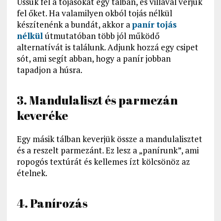
Üssük fel a tojásokat egy tálban, és villával verjük
fel őket. Ha valamilyen okból tojás nélkül
készítenénk a bundát, akkor a
panír tojás
nélkül
útmutatóban több jól működő
alternatívát is találunk. Adjunk hozzá egy csipet
sót, ami segít abban, hogy a panír jobban
tapadjon a húsra.
3. Mandulaliszt és parmezán
keveréke
Egy másik tálban keverjük össze a mandulalisztet
és a reszelt parmezánt. Ez lesz a „panírunk”, ami
ropogós textúrát és kellemes ízt kölcsönöz az
ételnek.
4. Panírozás