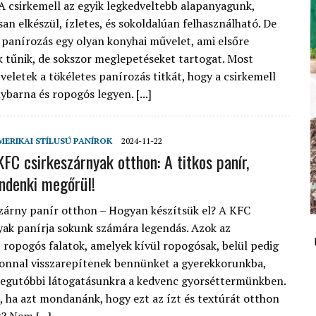
 A csirkemell az egyik legkedveltebb alapanyagunk,
an elkészül, ízletes, és sokoldalúan felhasználható. De
 a panírozás egy olyan konyhai művelet, ami elsőre
 tűnik, de sokszor meglepetéseket tartogat. Most
veletek a tökéletes panírozás titkát, hogy a csirkemell
barna és ropogós legyen. [...]
AMERIKAI STÍLUSÚ PANÍROK
2024-11-22
FC csirkeszárnyak otthon: A titkos panír,
ndenki megőrül!
zárny panír otthon – Hogyan készítsük el? A KFC
yak panírja sokunk számára legendás. Azok az
 ropogós falatok, amelyek kívül ropogósak, belül pedig
onnal visszarepítenek bennünket a gyerekkorunkba,
legutóbbi látogatásunkra a kedvenc gyorséttermünkben.
, ha azt mondanánk, hogy ezt az ízt és textúrát otthon