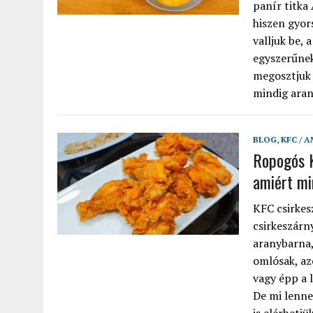
panír titka
hiszen gyors
valljuk be,
egyszerűnek
megosztjuk 
mindig arany
BLOG
,
KFC / 
Ropogós K
amiért mi
KFC csirkes
csirkeszárn
aranybarna,
omlósak, az
vagy épp a 
De mi lenne