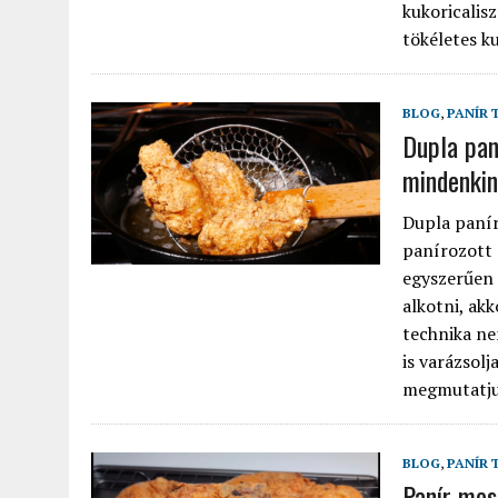
kukoricalis
tökéletes ku
BLOG
,
PANÍR 
Dupla paní
mindenkine
Dupla panír
panírozott é
egyszerűen 
alkotni, akk
technika ne
is varázsol
megmutatjuk
BLOG
,
PANÍR 
Panír mes