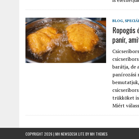
is elérhetjü
BLOG
,
SPECIÁ
Ropogós é
panír, ami
Csicseribor
csicseribor
barátja, de
panírozási 
bemutatjuk,
csicseribors
trükköket i
Miért válassz
COPYRIGHT 2026 | MH NEWSDESK LITE BY
MH THEMES