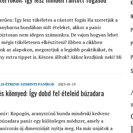
K
N
erűen: Így lesz tökéletes a rántott fogás Ha szeretjük a
anybarna bundában sült ételeket, akkor a panír
P
 biztosan nem idegen számunkra. De vajon hogyan lehet
 mégis tökéletesen elkészíteni? Ebben a cikkben
P
nk az alapokon, megosztjuk a legjobb praktikákat, és
y extra tippet is. Készen álltok? Akkor kezdjünk neki! Mi
P
S
LIS ÉTREND SZERINTI PANÍROK
2025-01-19
s könnyed: Így dobd fel ételeid búzadara
anír: Ropogós, aranyszínű bunda mindenki kedvenc
 búzadara panír egy különleges módszer, amely a
panírozás új dimenzióját nyitja meg. Ha már unjátok a