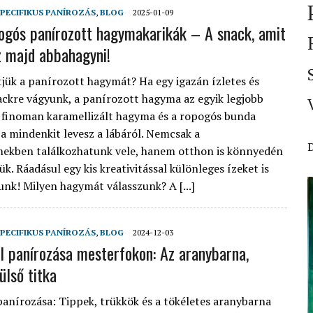
PECIFIKUS PANÍROZÁS
,
BLOG
2025-01-09
pogós panírozott hagymakarikák – A snack, amit
 majd abbahagyni!
tjük a panírozott hagymát? Ha egy igazán ízletes és
ckre vágyunk, a panírozott hagyma az egyik legjobb
A finoman karamellizált hagyma és a ropogós bunda
a mindenkit levesz a lábáról. Nemcsak a
ekben találkozhatunk vele, hanem otthon is könnyedén
ük. Ráadásul egy kis kreativitással különleges ízeket is
nk! Milyen hagymát válasszunk? A [...]
PECIFIKUS PANÍROZÁS
,
BLOG
2024-12-03
l panírozása mesterfokon: Az aranybarna,
ülső titka
panírozása: Tippek, trükkök és a tökéletes aranybarna