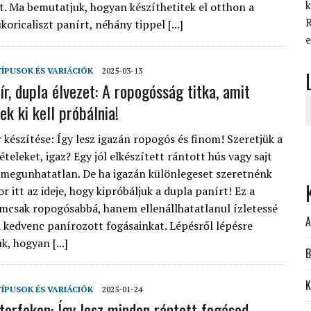
k
zt. Ma bemutatjuk, hogyan készíthetitek el otthon a
R
koricaliszt panírt, néhány tippel [...]
e
TÍPUSOK ÉS VARIÁCIÓK
2025-03-13
r, dupla élvezet: A ropogósság titka, amit
k ki kell próbálnia!
 készítése: Így lesz igazán ropogós és finom! Szeretjük a
teleket, igaz? Egy jól elkészített rántott hús vagy sajt
megunhatatlan. De ha igazán különlegeset szeretnénk
or itt az ideje, hogy kipróbáljuk a dupla panírt! Ez a
mcsak ropogósabbá, hanem ellenállhatatlanul ízletessé
A
ja kedvenc panírozott fogásainkat. Lépésről lépésre
, hogyan [...]
B
K
TÍPUSOK ÉS VARIÁCIÓK
2025-01-24
terfokon: Így lesz minden rántott fogásod