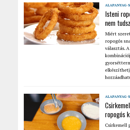
ALAPANYAG-S
Isteni ro
nem tudsz
Miért szere
ropogós sna
választás. 
kombinációj
gyorsétterm
elkészíthetj
hozzáadhatu
ALAPANYAG-S
Csirkemel
ropogós k
Csirkemell 