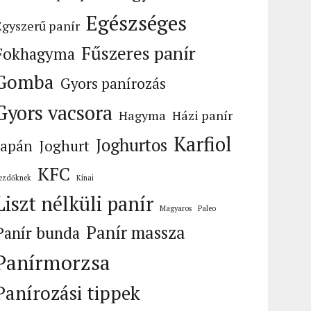
Egészséges
Egyszerű panír
Fűszeres panír
Fokhagyma
Gomba
Gyors panírozás
Gyors vacsora
Hagyma
Házi panír
Karfiol
Joghurtos
Japán
Joghurt
KFC
ezdőknek
Kínai
Liszt nélküli panír
Magyaros
Paleo
Panír massza
Panír bunda
Panírmorzsa
Panírozási tippek