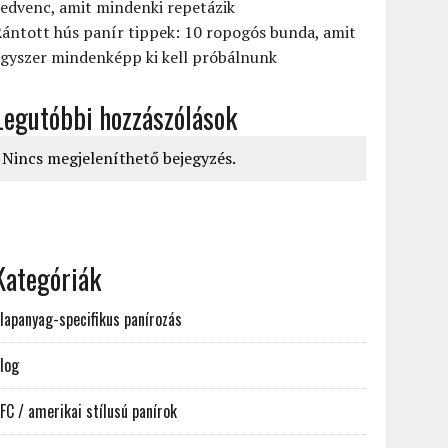
edvenc, amit mindenki repetázik
ántott hús panír tippek: 10 ropogós bunda, amit
gyszer mindenképp ki kell próbálnunk
Legutóbbi hozzászólások
Nincs megjeleníthető bejegyzés.
Kategóriák
lapanyag-specifikus panírozás
log
FC / amerikai stílusú panírok