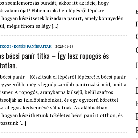
 zsemlemorzsás bundát, akkor itt az ideje, hogy
ok valami újat! Ebben a cikkben lépésről lépésre
 hogyan készítsetek búzadara panírt, amely könnyedén
l, mégis finom és lágy [...]
KÖZI / EGYÉB PANÍRFAJTÁK
2025-01-18
es bécsi panír titka – Így lesz ropogós és
tatlan!
bécsi panír – Készítsük el lépésről lépésre! A bécsi panír
K
gegyszerűbb, mégis legnépszerűbb panírozási mód, amit a
ismer. A ropogós, aranybarna külsejű, belül szaftos
ázsolják az ízlelőbimbóinkat, és egy egyszerű körettel
asztal egyik kedvencévé válhatnak. Az alábbiakban
 hogyan készíthetünk tökéletes bécsi panírt otthon, és
sztunk [...]