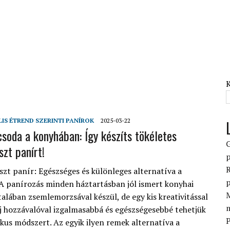
LIS ÉTREND SZERINTI PANÍROK
2025-03-22
soda a konyhában: Így készíts tökéletes
szt panírt!
p
R
iszt panír: Egészséges és különleges alternatíva a
p
 panírozás minden háztartásban jól ismert konyhai
M
talában zsemlemorzsával készül, de egy kis kreativitással
j hozzávalóval izgalmasabbá és egészségesebbé tehetjük
P
ikus módszert. Az egyik ilyen remek alternatíva a