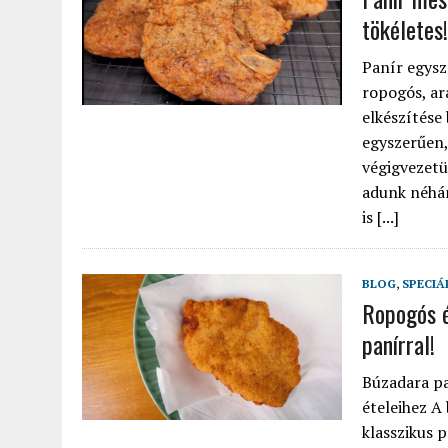
tökéletes!
Panír egysz
ropogós, ar
elkészítése
egyszerűen,
végigvezetü
adunk néhán
is [...]
BLOG
,
SPECIÁ
Ropogós é
panírral!
Búzadara p
ételeihez A
klasszikus 