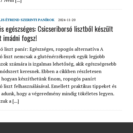
k? Nem [...]
LIS ÉTREND SZERINTI PANÍROK
2024-11-20
s egészséges: Csicseriborsó lisztből készült
t imádni fogsz!
só liszt panír: Egészséges, ropogós alternatíva A
só liszt nemcsak a gluténérzékenyek egyik legjobb
 azok számára is izgalmas lehetőség, akik egészségesebb
módszert keresnek. Ebben a cikkben részletesen
 hogyan készíthetünk finom, ropogós panírt
ó liszt felhasználásával. Emellett praktikus tippeket és
s adunk, hogy a végeredmény mindig tökéletes legyen.
uk a [...]