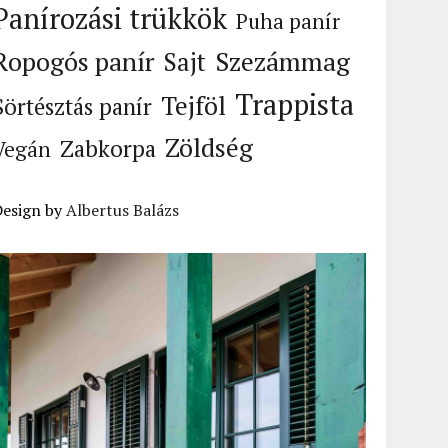
Panírozási trükkök
Puha panír
Ropogós panír
Szezámmag
Sajt
Trappista
Tejföl
Sörtésztás panír
Zöldség
Zabkorpa
Vegán
Design by
Albertus Balázs