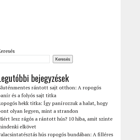
Keresés
Keresés
Legutóbbi bejegyzések
Gluténmentes rántott sajt otthon: A ropogós
anír és a folyós sajt titka
opogós hekk titka: Így panírozzuk a halat, hogy
ont olyan legyen, mint a strandon
iért lesz rágós a rántott hús? 10 hiba, amit szinte
mindenki elkövet
alacsintatésztás hús ropogós bundában: A filléres