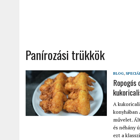
Panírozási trükkök
BLOG
,
SPECIÁ
Ropogós c
kukoricali
A kukorical
konyhában A
művelet. Ál
és néhány ú
ezt a klassz