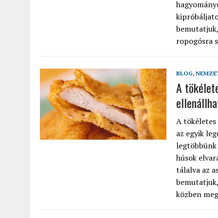
hagyományos
kipróbáljat
bemutatjuk,
ropogósra sü
BLOG
,
NEMZET
A tökélet
ellenállha
A tökéletes 
az egyik le
legtöbbünk 
húsok elvar
tálalva az 
bemutatjuk,
közben mego