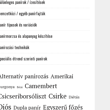
ülönleges panírok / ízesítések
emzetközi / egyéb panírfajták
anír típusok és variációk
anírmorzsa és alapanyag készítése
anírozási technikák
peciális étrend szerinti panírok
Alternatív panírozás
Amerikai
Camembert
Burgonya
Bécsi
Csirke
Csicseriborsóliszt
Diétás
Diós
Egyszerű főzés
Dupla panír