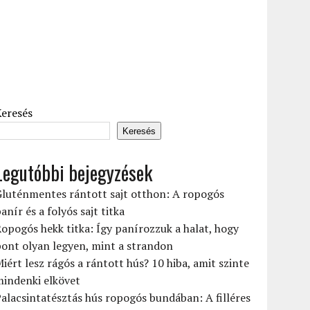
Keresés
Keresés
Legutóbbi bejegyzések
Gluténmentes rántott sajt otthon: A ropogós
anír és a folyós sajt titka
opogós hekk titka: Így panírozzuk a halat, hogy
ont olyan legyen, mint a strandon
iért lesz rágós a rántott hús? 10 hiba, amit szinte
mindenki elkövet
alacsintatésztás hús ropogós bundában: A filléres