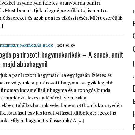
elyekkel ugyanolyan ízletes, aranybarna panírt
k. Most bemutatjuk a legnépszerűbb tojásmentes
módszereket és azok pontos elkészítését. Miért cseréljük
.]
PECIFIKUS PANÍROZÁS
,
BLOG
2025-01-09
pogós panírozott hagymakarikák – A snack, amit
 majd abbahagyni!
tjük a panírozott hagymát? Ha egy igazán ízletes és
K
ckre vágyunk, a panírozott hagyma az egyik legjobb
A finoman karamellizált hagyma és a ropogós bunda
a mindenkit levesz a lábáról. Nemcsak a
ekben találkozhatunk vele, hanem otthon is könnyedén
ük. Ráadásul egy kis kreativitással különleges ízeket is
nk! Milyen hagymát válasszunk? A [...]