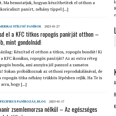
k
zt. Ma bemutatjuk, hogyan készíthetitek el otthon a
R
koricaliszt panírt, néhány tippel [...]
e
AMERIKAI STÍLUSÚ PANÍROK
2025-01-27
tsd el a KFC titkos ropogós panírját otthon –
b, mint gondolnád!
ázilag: Készítsd el otthon a titkos, ropogós bundát! Ki
 a KFC ikonikus, ropogós panírját? Az az extra réteg
opogós bunda, ami annyira jól passzol a zamatos
z! Sokan próbálkoznak az otthoni reprodukálásával, de
és ropogás titka néhány trükkös lépésben rejlik. Ha Te is
A
arra, hogy [...]
B
PECIFIKUS PANÍROZÁS
,
BLOG
2025-01-17
K
anír zsemlemorzsa nélkül – Az egészséges