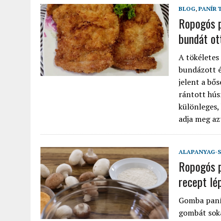
BLOG
,
PANÍR 
Ropogós p
bundát ot
A tökéletes
bundázott é
jelent a bő
rántott hús
különleges,
adja meg azt
ALAPANYAG-S
Ropogós p
recept lé
Gomba paní
gombát soka