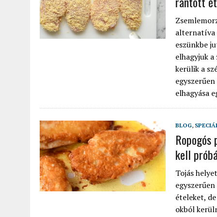
rántott ét
Zsemlemorzs
alternatíva
eszünkbe ju
elhagyjuk a
kerülik a s
egyszerűen 
elhagyása eg
BLOG
,
SPECIÁ
Ropogós pa
kell próbá
Tojás helye
egyszerűen 
ételeket, de
okból kerül