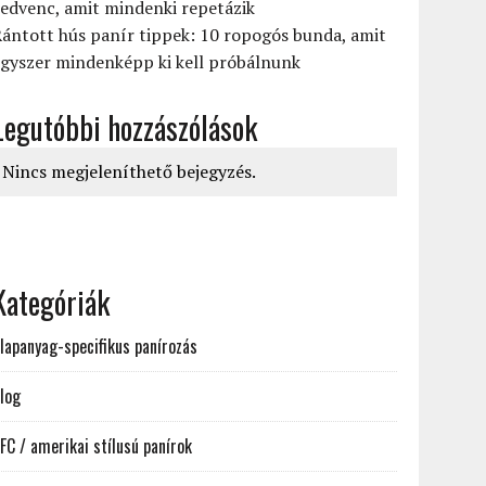
edvenc, amit mindenki repetázik
ántott hús panír tippek: 10 ropogós bunda, amit
gyszer mindenképp ki kell próbálnunk
Legutóbbi hozzászólások
Nincs megjeleníthető bejegyzés.
Kategóriák
lapanyag-specifikus panírozás
log
FC / amerikai stílusú panírok