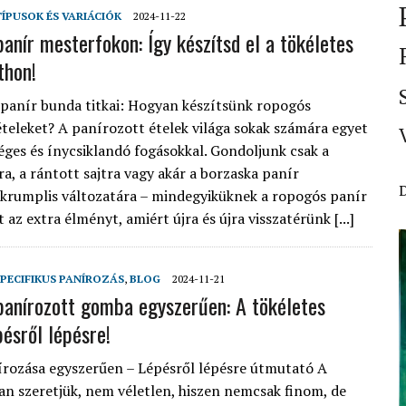
TÍPUSOK ÉS VARIÁCIÓK
2024-11-22
anír mesterfokon: Így készítsd el a tökéletes
thon!
 panír bunda titkai: Hogyan készítsünk ropogós
teleket? A panírozott ételek világa sokak számára egyet
séges és ínycsiklandó fogásokkal. Gondoljunk csak a
ra, a rántott sajtra vagy akár a borzaska panír
 krumplis változatára – mindegyiküknek a ropogós panír
 az extra élményt, amiért újra és újra visszatérünk [...]
PECIFIKUS PANÍROZÁS
,
BLOG
2024-11-21
anírozott gomba egyszerűen: A tökéletes
pésről lépésre!
rozása egyszerűen – Lépésről lépésre útmutató A
n szeretjük, nem véletlen, hiszen nemcsak finom, de