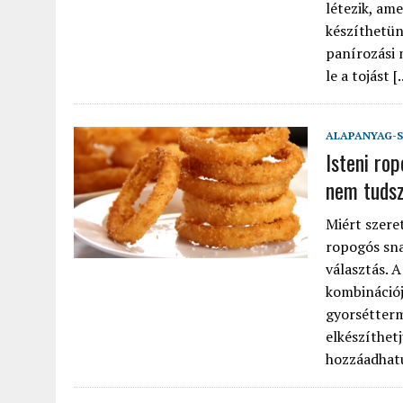
létezik, am
készíthetün
panírozási 
le a tojást [..
ALAPANYAG-S
Isteni ro
nem tudsz
Miért szere
ropogós sna
választás. 
kombinációj
gyorsétterm
elkészíthetj
hozzáadhatu