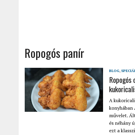
Ropogós panír
BLOG
,
SPECIÁ
Ropogós c
kukoricali
A kukorical
konyhában A
művelet. Ál
és néhány ú
ezt a klassz