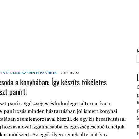
LIS ÉTREND SZERINTI PANÍROK
2025-03-22
soda a konyhában: Így készíts tökéletes
szt panírt!
p
R
iszt panír: Egészséges és különleges alternatíva a
p
 panírozás minden háztartásban jól ismert konyhai
M
talában zsemlemorzsával készül, de egy kis kreativitással
j hozzávalóval izgalmasabbá és egészségesebbé tehetjük
P
ikus módszert. Az egyik ilyen remek alternatíva a