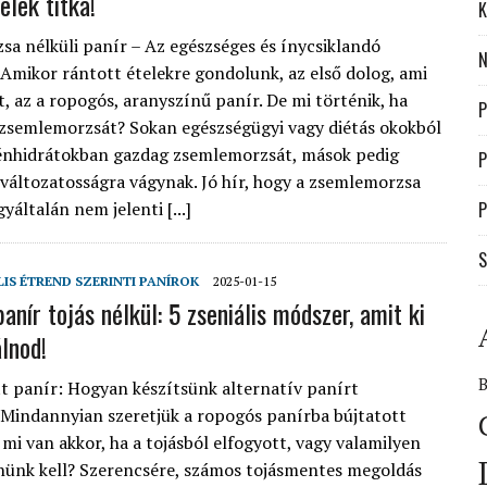
elek titka!
K
a nélküli panír – Az egészséges és ínycsiklandó
N
 Amikor rántott ételekre gondolunk, az első dolog, ami
t, az a ropogós, aranyszínű panír. De mi történik, ha
P
 zsemlemorzsát? Sokan egészségügyi vagy diétás okokból
zénhidrátokban gazdag zsemlemorzsát, mások pedig
P
változatosságra vágynak. Jó hír, hogy a zsemlemorzsa
yáltalán nem jelenti [...]
P
S
LIS ÉTREND SZERINTI PANÍROK
2025-01-15
nír tojás nélkül: 5 zseniális módszer, amit ki
lnod!
tt panír: Hogyan készítsünk alternatív panírt
Mindannyian szeretjük a ropogós panírba bújtatott
 mi van akkor, ha a tojásból elfogyott, vagy valamilyen
nünk kell? Szerencsére, számos tojásmentes megoldás