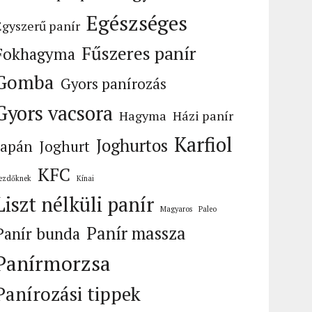
Egészséges
Egyszerű panír
Fűszeres panír
Fokhagyma
Gomba
Gyors panírozás
Gyors vacsora
Hagyma
Házi panír
Karfiol
Joghurtos
Japán
Joghurt
KFC
ezdőknek
Kínai
Liszt nélküli panír
Magyaros
Paleo
Panír massza
Panír bunda
Panírmorzsa
Panírozási tippek