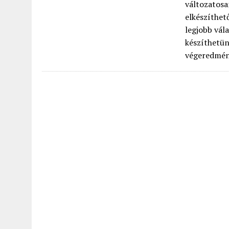
változatosa
elkészíthet
legjobb vál
készíthetün
végeredmény