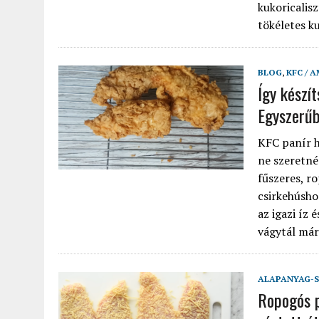
kukoricalis
tökéletes ku
BLOG
,
KFC / 
Így készí
Egyszerűb
KFC panír h
ne szeretné
fűszeres, r
csirkehúsho
az igazi íz 
vágytál már 
ALAPANYAG-S
Ropogós p