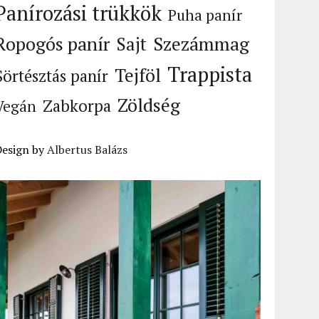
Panírozási trükkök
Puha panír
Ropogós panír
Szezámmag
Sajt
Trappista
Tejföl
Sörtésztás panír
Zöldség
Zabkorpa
Vegán
Design by
Albertus Balázs