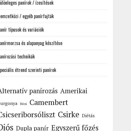
ülönleges panírok / ízesítések
emzetközi / egyéb panírfajták
anír típusok és variációk
anírmorzsa és alapanyag készítése
anírozási technikák
peciális étrend szerinti panírok
Alternatív panírozás
Amerikai
Camembert
Burgonya
Bécsi
Csirke
Csicseriborsóliszt
Diétás
Diós
Egyszerű főzés
Dupla panír