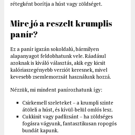
rétegként borítja a húst vagy zöldséget.
Mire jó a reszelt krumplis
panír?
Ez a panír igazán sokoldalú, bármilyen
alapanyagot feldobhatunk vele. Ráadásul
azoknak is kiváló választás, akik egy kicsit
kalóriaszegényebb verziót keresnek, mivel
kevesebb zsemlemorzsát használunk hozzá.
Nézzük, mi mindent panírozhatunk így:
Csirkemell szeleteket – a krumpli szinte
átöleli a húst, és kívül-belül omlós lesz.
Cukkinit vagy padlizsánt – ha zöldséges
fogásra vágyunk, fantasztikusan ropogós
bundát kapunk.