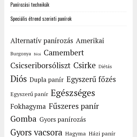
Panírozási technikák
Speciális étrend szerinti panírok
Alternatív panírozás
Amerikai
Camembert
Burgonya
Bécsi
Csirke
Csicseriborsóliszt
Diétás
Diós
Egyszerű főzés
Dupla panír
Egészséges
Egyszerű panír
Fűszeres panír
Fokhagyma
Gomba
Gyors panírozás
Gyors vacsora
Hagyma
Házi panír