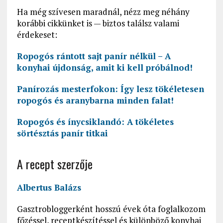
Ha még szívesen maradnál, nézz meg néhány
korábbi cikkünket is — biztos találsz valami
érdekeset:
Ropogós rántott sajt panír nélkül – A
konyhai újdonság, amit ki kell próbálnod!
Panírozás mesterfokon: Így lesz tökéletesen
ropogós és aranybarna minden falat!
Ropogós és ínycsiklandó: A tökéletes
sörtésztás panír titkai
A recept szerzője
Albertus Balázs
Gasztrobloggerként hosszú évek óta foglalkozom
főzéssel, receptkészítéssel és különböző konyhai