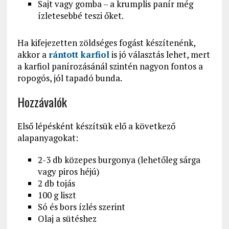
Sajt vagy gomba – a krumplis panír még
ízletesebbé teszi őket.
Ha kifejezetten zöldséges fogást készítenénk,
akkor a
rántott karfiol
is jó választás lehet, mert
a karfiol panírozásánál szintén nagyon fontos a
ropogós, jól tapadó bunda.
Hozzávalók
Első lépésként készítsük elő a következő
alapanyagokat:
2-3 db közepes burgonya (lehetőleg sárga
vagy piros héjú)
2 db tojás
100 g liszt
Só és bors ízlés szerint
Olaj a sütéshez