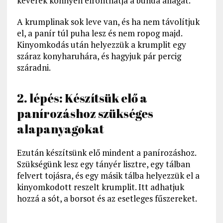
keverék könnyen elronthatja a bunda állagát.
A krumplinak sok leve van, és ha nem távolítjuk
el, a panír túl puha lesz és nem ropog majd.
Kinyomkodás után helyezzük a krumplit egy
száraz konyharuhára, és hagyjuk pár percig
száradni.
2. lépés: Készítsük elő a
panírozáshoz szükséges
alapanyagokat
Ezután készítsünk elő mindent a panírozáshoz.
Szükségünk lesz egy tányér lisztre, egy tálban
felvert tojásra, és egy másik tálba helyezzük el a
kinyomkodott reszelt krumplit. Itt adhatjuk
hozzá a sót, a borsot és az esetleges fűszereket.