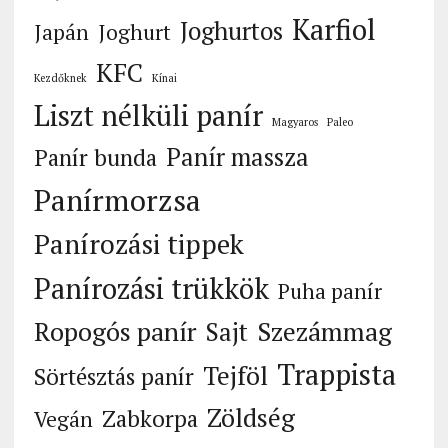
Karfiol
Joghurtos
Japán
Joghurt
KFC
Kezdőknek
Kínai
Liszt nélküli panír
Magyaros
Paleo
Panír massza
Panír bunda
Panírmorzsa
Panírozási tippek
Panírozási trükkök
Puha panír
Ropogós panír
Szezámmag
Sajt
Trappista
Tejföl
Sörtésztás panír
Zöldség
Zabkorpa
Vegán