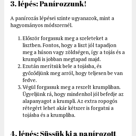
3. lépés: Panírozzunk!
A panírozás lépései szinte ugyanazok, mint a
hagyományos módszernél.
Először forgassuk meg a szeleteket a
lisztben. Fontos, hogy a liszt jól tapadjon
meg a húson vagy zöldségen, így a tojás és a
krumpli is jobban megtapad majd.
Ezután merítsük bele a tojásba, és
győződjünk meg arról, hogy teljesen be van
fedve.
Végül forgassuk meg a reszelt krumpliban.
Ügyeljünk rá, hogy mindenhol jól befedje az
alapanyagot a krumpli. Az extra ropogós
rétegért lehet akár kétszer is forgatni a
tojásba és a krumpliba.
4. lépés: Süssük ki a panírozott