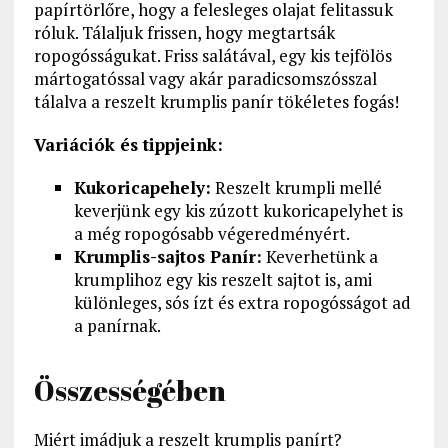
papírtörlőre, hogy a felesleges olajat felitassuk
róluk. Tálaljuk frissen, hogy megtartsák
ropogósságukat. Friss salátával, egy kis tejfölös
mártogatóssal vagy akár paradicsomszósszal
tálalva a reszelt krumplis panír tökéletes fogás!
Variációk és tippjeink:
Kukoricapehely:
Reszelt krumpli mellé
keverjünk egy kis zúzott kukoricapelyhet is
a még ropogósabb végeredményért.
Krumplis-sajtos Panír:
Keverhetünk a
krumplihoz egy kis reszelt sajtot is, ami
különleges, sós ízt és extra ropogósságot ad
a panírnak.
Összességében
Miért imádjuk a reszelt krumplis panírt?