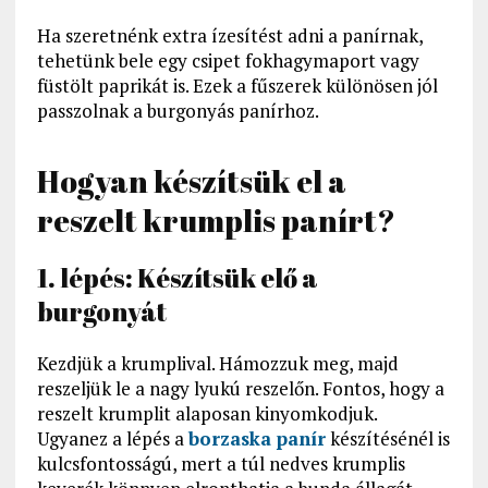
Ha szeretnénk extra ízesítést adni a panírnak,
tehetünk bele egy csipet fokhagymaport vagy
füstölt paprikát is. Ezek a fűszerek különösen jól
passzolnak a burgonyás panírhoz.
Hogyan készítsük el a
reszelt krumplis panírt?
1. lépés: Készítsük elő a
burgonyát
Kezdjük a krumplival. Hámozzuk meg, majd
reszeljük le a nagy lyukú reszelőn. Fontos, hogy a
reszelt krumplit alaposan kinyomkodjuk.
Ugyanez a lépés a
borzaska panír
készítésénél is
kulcsfontosságú, mert a túl nedves krumplis