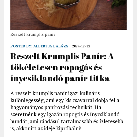
Reszelt krumplis panír
POSTED BY:
ALBERTUS BALÁZS
2024-12-13
Reszelt Krumplis Panír: A
tökéletesen ropogós és
ínycsiklandó panír titka
A reszelt krumplis panír igazi kulináris
különlegesség, ami egy kis csavarral dobja fel a
hagyományos panírozási technikát. Ha
szeretnénk egy igazán ropogós és ínycsiklandó
bundát, ami ráadásul tartalmasabb és ízletesebb
is, akkor itt az ideje kipróbálni!