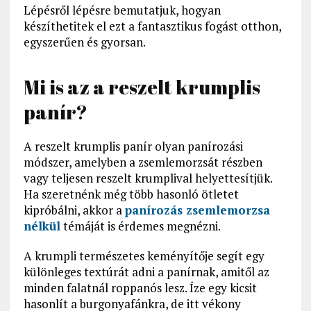
Lépésről lépésre bemutatjuk, hogyan
készíthetitek el ezt a fantasztikus fogást otthon,
egyszerűen és gyorsan.
Mi is az a reszelt krumplis
panír?
A reszelt krumplis panír olyan panírozási
módszer, amelyben a zsemlemorzsát részben
vagy teljesen reszelt krumplival helyettesítjük.
Ha szeretnénk még több hasonló ötletet
kipróbálni, akkor a
panírozás zsemlemorzsa
nélkül
témáját is érdemes megnézni.
A krumpli természetes keményítője segít egy
különleges textúrát adni a panírnak, amitől az
minden falatnál roppanós lesz. Íze egy kicsit
hasonlít a burgonyafánkra, de itt vékony