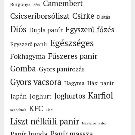
Camembert
Burgonya
Bécsi
Csirke
Csicseriborsóliszt
Diétás
Diós
Egyszerű főzés
Dupla panír
Egészséges
Egyszerű panír
Fűszeres panír
Fokhagyma
Gomba
Gyors panírozás
Gyors vacsora
Hagyma
Házi panír
Karfiol
Joghurtos
Japán
Joghurt
KFC
Kezdőknek
Kínai
Liszt nélküli panír
Magyaros
Paleo
Panír massza
Panír bunda