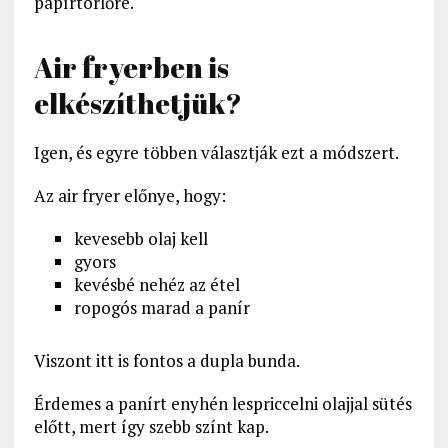
papírtörlőre.
Air fryerben is
elkészíthetjük?
Igen, és egyre többen választják ezt a módszert.
Az air fryer előnye, hogy:
kevesebb olaj kell
gyors
kevésbé nehéz az étel
ropogós marad a panír
Viszont itt is fontos a dupla bunda.
Érdemes a panírt enyhén lespriccelni olajjal sütés
előtt, mert így szebb színt kap.