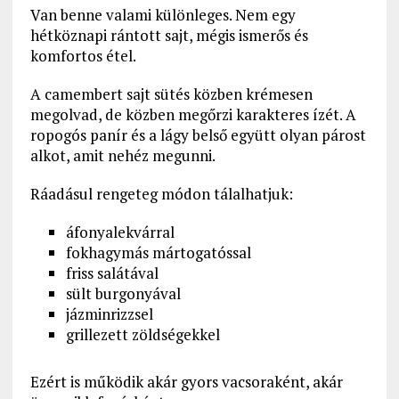
Van benne valami különleges. Nem egy
hétköznapi rántott sajt, mégis ismerős és
komfortos étel.
A camembert sajt sütés közben krémesen
megolvad, de közben megőrzi karakteres ízét. A
ropogós panír és a lágy belső együtt olyan párost
alkot, amit nehéz megunni.
Ráadásul rengeteg módon tálalhatjuk:
áfonyalekvárral
fokhagymás mártogatóssal
friss salátával
sült burgonyával
jázminrizzsel
grillezett zöldségekkel
Ezért is működik akár gyors vacsoraként, akár