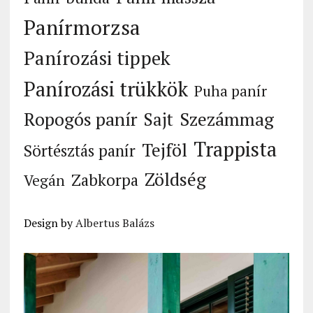
Panírmorzsa
Panírozási tippek
Panírozási trükkök
Puha panír
Ropogós panír
Szezámmag
Sajt
Trappista
Tejföl
Sörtésztás panír
Zöldség
Zabkorpa
Vegán
Design by
Albertus Balázs