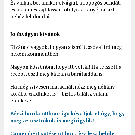
És valljuk be: amikor elvágjuk a ropogós bundát,
és a krémes sajt lassan kifolyik a tányérra, azt
nehéz felülmúlni.
Jó étvágyat kívánok!
Kíváncsi vagyok, hogyan sikerült, szóval írd meg
nekem kommentben!
Nagyon köszönöm, hogy itt voltál! Ha tetszett a
recept, oszd meg bátran a barátaiddal is!
Ha még szívesen maradnál, nézz meg néhány
korábbi cikkünket is — biztos találsz valami
érdekeset:
Bécsi borda otthon: így készítjük el úgy, hogy
még az osztrákok is megirigylik!
Camembert sütése otthon: így lesz belőle