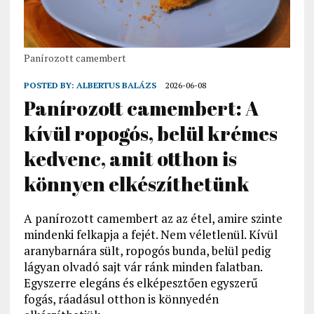
Panírozott camembert
POSTED BY:
ALBERTUS BALÁZS
2026-06-08
Panírozott camembert: A
kívül ropogós, belül krémes
kedvenc, amit otthon is
könnyen elkészíthetünk
A panírozott camembert az az étel, amire szinte
mindenki felkapja a fejét. Nem véletlenül. Kívül
aranybarnára sült, ropogós bunda, belül pedig
lágyan olvadó sajt vár ránk minden falatban.
Egyszerre elegáns és elképesztően egyszerű
fogás, ráadásul otthon is könnyedén