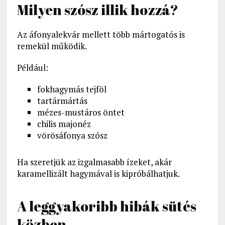
Milyen szósz illik hozzá?
Az áfonyalekvár mellett több mártogatós is
remekül működik.
Például:
fokhagymás tejföl
tartármártás
mézes-mustáros öntet
chilis majonéz
vörösáfonya szósz
Ha szeretjük az izgalmasabb ízeket, akár
karamellizált hagymával is kipróbálhatjuk.
A leggyakoribb hibák sütés
közben