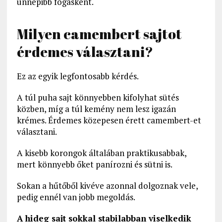
ünnepibb fogásként.
Milyen camembert sajtot
érdemes választani?
Ez az egyik legfontosabb kérdés.
A túl puha sajt könnyebben kifolyhat sütés
közben, míg a túl kemény nem lesz igazán
krémes. Érdemes közepesen érett camembert-et
választani.
A kisebb korongok általában praktikusabbak,
mert könnyebb őket panírozni és sütni is.
Sokan a hűtőből kivéve azonnal dolgoznak vele,
pedig ennél van jobb megoldás.
A hideg sajt sokkal stabilabban viselkedik