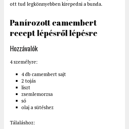
ott tud legkönnyebben kirepedni a bunda.
Panírozott camembert
recept lépésről lépésre
Hozzávalók
4 személyre:
4 db camembert sajt
2 tojás
liszt
zsemlemorzsa
só
olaj a sütéshez
Tálaláshoz: