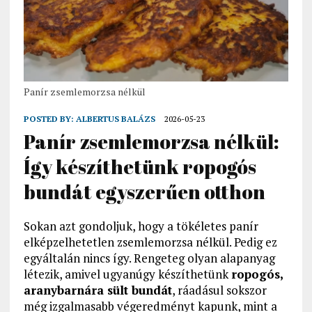
Panír zsemlemorzsa nélkül
POSTED BY:
ALBERTUS BALÁZS
2026-05-23
Panír zsemlemorzsa nélkül:
Így készíthetünk ropogós
bundát egyszerűen otthon
Sokan azt gondoljuk, hogy a tökéletes panír
elképzelhetetlen zsemlemorzsa nélkül. Pedig ez
egyáltalán nincs így. Rengeteg olyan alapanyag
létezik, amivel ugyanúgy készíthetünk
ropogós,
aranybarnára sült bundát
, ráadásul sokszor
még izgalmasabb végeredményt kapunk, mint a