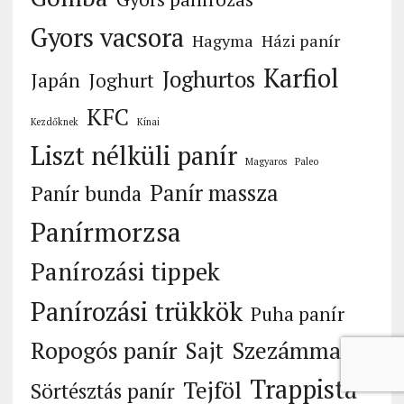
Gyors vacsora
Hagyma
Házi panír
Karfiol
Joghurtos
Japán
Joghurt
KFC
Kezdőknek
Kínai
Liszt nélküli panír
Magyaros
Paleo
Panír massza
Panír bunda
Panírmorzsa
Panírozási tippek
Panírozási trükkök
Puha panír
Ropogós panír
Szezámmag
Sajt
Trappista
Tejföl
Sörtésztás panír