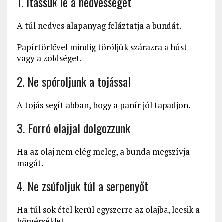
1. Itassuk le a nedvességet
A túl nedves alapanyag feláztatja a bundát.
Papírtörlővel mindig töröljük szárazra a húst
vagy a zöldséget.
2. Ne spóroljunk a tojással
A tojás segít abban, hogy a panír jól tapadjon.
3. Forró olajjal dolgozzunk
Ha az olaj nem elég meleg, a bunda megszívja
magát.
4. Ne zsúfoljuk túl a serpenyőt
Ha túl sok étel kerül egyszerre az olajba, leesik a
hőmérséklet.