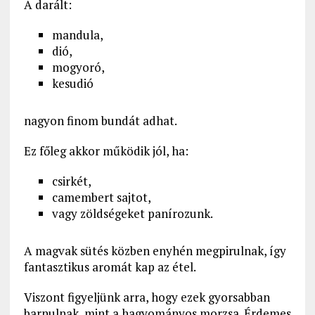
A darált:
mandula,
dió,
mogyoró,
kesudió
nagyon finom bundát adhat.
Ez főleg akkor működik jól, ha:
csirkét,
camembert sajtot,
vagy zöldségeket panírozunk.
A magvak sütés közben enyhén megpirulnak, így
fantasztikus aromát kap az étel.
Viszont figyeljünk arra, hogy ezek gyorsabban
barnulnak, mint a hagyományos morzsa. Érdemes