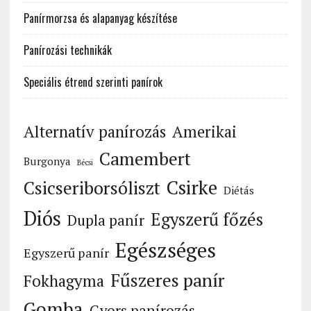
Panírmorzsa és alapanyag készítése
Panírozási technikák
Speciális étrend szerinti panírok
Alternatív panírozás
Amerikai
Camembert
Burgonya
Bécsi
Csirke
Csicseriborsóliszt
Diétás
Diós
Egyszerű főzés
Dupla panír
Egészséges
Egyszerű panír
Fűszeres panír
Fokhagyma
Gomba
Gyors panírozás