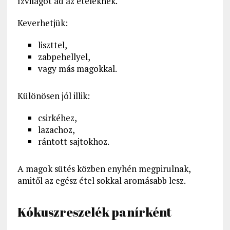
ízvilágot ad az ételeknek.
Keverhetjük:
liszttel,
zabpehellyel,
vagy más magokkal.
Különösen jól illik:
csirkéhez,
lazachoz,
rántott sajtokhoz.
A magok sütés közben enyhén megpirulnak,
amitől az egész étel sokkal aromásabb lesz.
Kókuszreszelék panírként