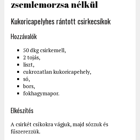
zsemlemorzsa nélkül
Kukoricapelyhes rántott csirkecsíkok
Hozzávalók
50 dkg csirkemell,
2 tojás,
liszt,
cukrozatlan kukoricapehely,
só,
bors,
fokhagymapor.
Elkészítés
A csirkét csíkokra vágjuk, majd sózzuk és
fűszerezzük.