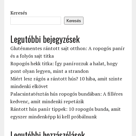
Keresés
Keresés
Legutóbbi bejegyzések
Gluténmentes rántott sajt otthon: A ropogós panír
és a folyós sajt titka
Ropogós hekk titka: Így panírozzuk a halat, hogy
pont olyan legyen, mint a strandon
Miért lesz rágós a rántott hús? 10 hiba, amit szinte
mindenki elkövet
Palacsintatésztás hús ropogós bundában: A filléres
kedvenc, amit mindenki repetázik
Rántott hús panír tippek: 10 ropogós bunda, amit
egyszer mindenképp ki kell próbálnunk
Legutóbbi hozzászólások