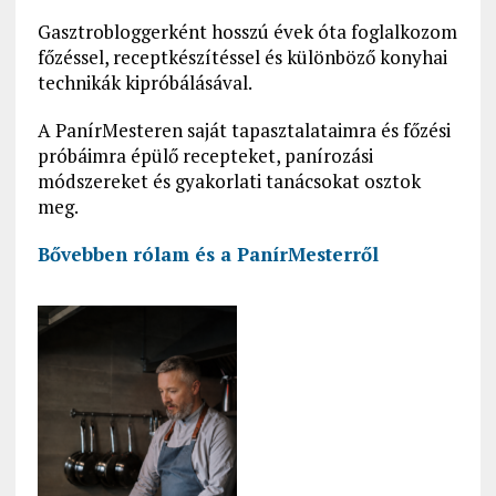
Gasztrobloggerként hosszú évek óta foglalkozom
főzéssel, receptkészítéssel és különböző konyhai
technikák kipróbálásával.
A PanírMesteren saját tapasztalataimra és főzési
próbáimra épülő recepteket, panírozási
módszereket és gyakorlati tanácsokat osztok
meg.
Bővebben rólam és a PanírMesterről