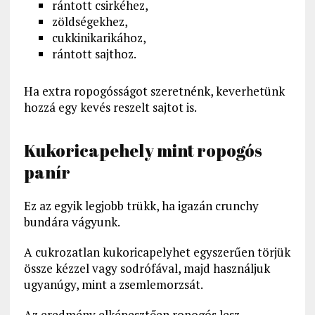
rántott csirkéhez,
zöldségekhez,
cukkinikarikához,
rántott sajthoz.
Ha extra ropogósságot szeretnénk, keverhetünk
hozzá egy kevés reszelt sajtot is.
Kukoricapehely mint ropogós
panír
Ez az egyik legjobb trükk, ha igazán crunchy
bundára vágyunk.
A cukrozatlan kukoricapelyhet egyszerűen törjük
össze kézzel vagy sodrófával, majd használjuk
ugyanúgy, mint a zsemlemorzsát.
Az eredmény elképesztően ropogós lesz.