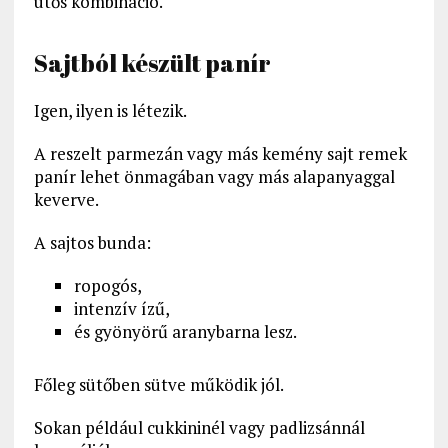
ütős kombináció.
Sajtból készült panír
Igen, ilyen is létezik.
A reszelt parmezán vagy más kemény sajt remek
panír lehet önmagában vagy más alapanyaggal
keverve.
A sajtos bunda:
ropogós,
intenzív ízű,
és gyönyörű aranybarna lesz.
Főleg sütőben sütve működik jól.
Sokan például cukkininél vagy padlizsánnál