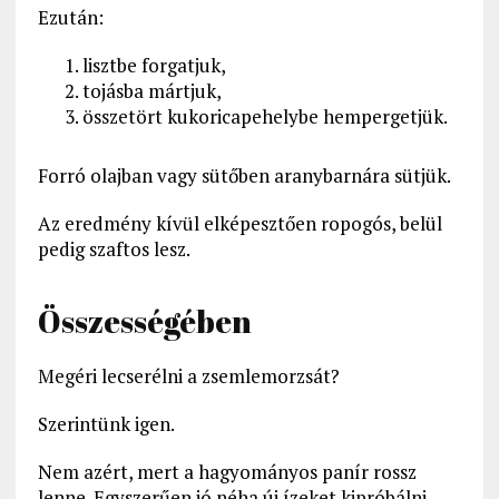
Ezután:
lisztbe forgatjuk,
tojásba mártjuk,
összetört kukoricapehelybe hempergetjük.
Forró olajban vagy sütőben aranybarnára sütjük.
Az eredmény kívül elképesztően ropogós, belül
pedig szaftos lesz.
Összességében
Megéri lecserélni a zsemlemorzsát?
Szerintünk igen.
Nem azért, mert a hagyományos panír rossz
lenne. Egyszerűen jó néha új ízeket kipróbálni.