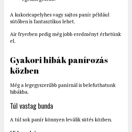
A kukoricapelyhes vagy sajtos panír például
sütőben is fantasztikus lehet.
Air fryerben pedig még jobb eredményt érhetünk
el.
Gyakori hibák panírozás
közben
Még a legegyszerűbb panírnál is belefuthatunk
hibákba.
Túl vastag bunda
A túl sok panír könnyen leválik sütés közben.