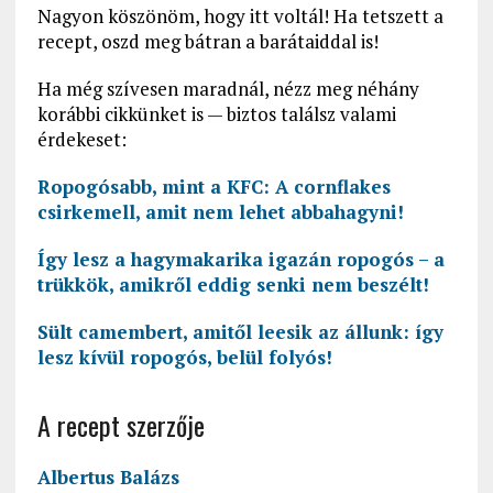
Nagyon köszönöm, hogy itt voltál! Ha tetszett a
recept, oszd meg bátran a barátaiddal is!
Ha még szívesen maradnál, nézz meg néhány
korábbi cikkünket is — biztos találsz valami
érdekeset:
Ropogósabb, mint a KFC: A cornflakes
csirkemell, amit nem lehet abbahagyni!
Így lesz a hagymakarika igazán ropogós – a
trükkök, amikről eddig senki nem beszélt!
Sült camembert, amitől leesik az állunk: így
lesz kívül ropogós, belül folyós!
A recept szerzője
Albertus Balázs