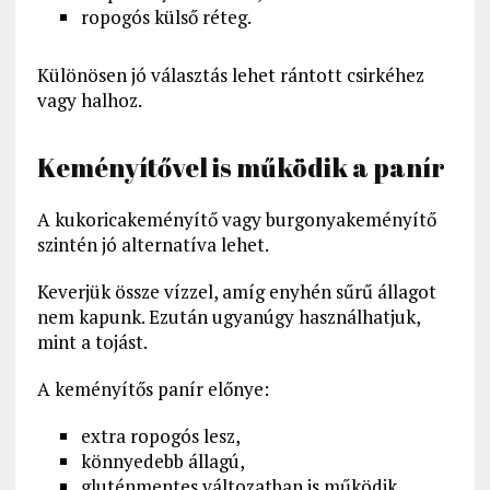
ropogós külső réteg.
Különösen jó választás lehet rántott csirkéhez
vagy halhoz.
Keményítővel is működik a panír
A kukoricakeményítő vagy burgonyakeményítő
szintén jó alternatíva lehet.
Keverjük össze vízzel, amíg enyhén sűrű állagot
nem kapunk. Ezután ugyanúgy használhatjuk,
mint a tojást.
A keményítős panír előnye:
extra ropogós lesz,
könnyedebb állagú,
gluténmentes változatban is működik.