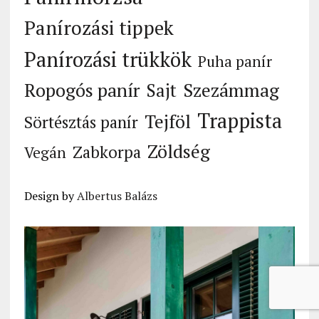
Panírozási tippek
Panírozási trükkök
Puha panír
Ropogós panír
Szezámmag
Sajt
Trappista
Tejföl
Sörtésztás panír
Zöldség
Zabkorpa
Vegán
Design by
Albertus Balázs