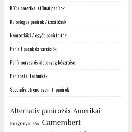
KFC / amerikai stílusú panírok
Különleges panírok / ízesítések
Nemzetközi / egyéb panírfajták
Panír típusok és variációk
Panírmorzsa és alapanyag készítése
Panírozási technikák
Speciális étrend szerinti panírok
Alternatív panírozás
Amerikai
Camembert
Burgonya
Bécsi