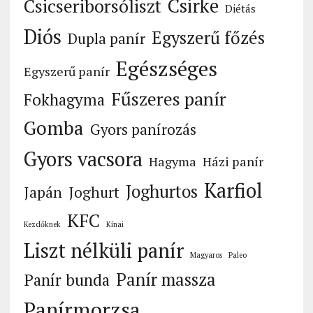
Csirke
Csicseriborsóliszt
Diétás
Diós
Egyszerű főzés
Dupla panír
Egészséges
Egyszerű panír
Fűszeres panír
Fokhagyma
Gomba
Gyors panírozás
Gyors vacsora
Hagyma
Házi panír
Karfiol
Joghurtos
Japán
Joghurt
KFC
Kezdőknek
Kínai
Liszt nélküli panír
Magyaros
Paleo
Panír massza
Panír bunda
Panírmorzsa