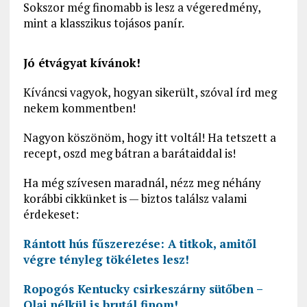
Sokszor még finomabb is lesz a végeredmény,
mint a klasszikus tojásos panír.
Jó étvágyat kívánok!
Kíváncsi vagyok, hogyan sikerült, szóval írd meg
nekem kommentben!
Nagyon köszönöm, hogy itt voltál! Ha tetszett a
recept, oszd meg bátran a barátaiddal is!
Ha még szívesen maradnál, nézz meg néhány
korábbi cikkünket is — biztos találsz valami
érdekeset:
Rántott hús fűszerezése: A titkok, amitől
végre tényleg tökéletes lesz!
Ropogós Kentucky csirkeszárny sütőben –
Olaj nélkül is brutál finom!