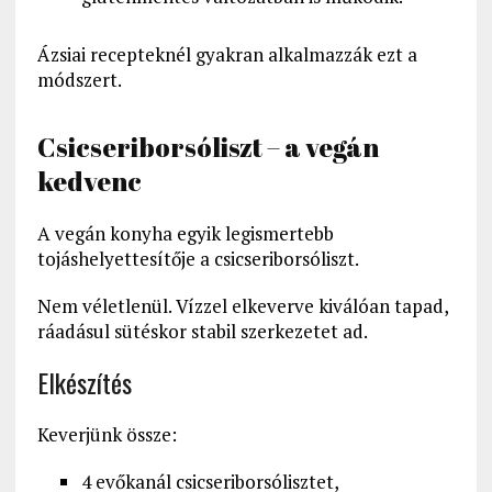
Ázsiai recepteknél gyakran alkalmazzák ezt a
módszert.
Csicseriborsóliszt – a vegán
kedvenc
A vegán konyha egyik legismertebb
tojáshelyettesítője a csicseriborsóliszt.
Nem véletlenül. Vízzel elkeverve kiválóan tapad,
ráadásul sütéskor stabil szerkezetet ad.
Elkészítés
Keverjünk össze:
4 evőkanál csicseriborsólisztet,