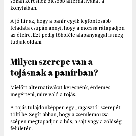
sokan keresnek olcsóbb alternatívákat a
konyhában.
A jó hír az, hogy a panír egyik legfontosabb
feladata csupán annyi, hogy a morzsa rátapadjon
az ételre. Ezt pedig többféle alapanyaggal is meg
tudjuk oldani.
Milyen szerepe van a
tojásnak a panírban?
Mielőtt alternatívákat keresnénk, érdemes
megérteni, mire való a tojás.
A tojás tulajdonképpen egy „ragasztó” szerepét
tölti be. Segít abban, hogy a zsemlemorzsa
szépen megtapadjon a hús, a sajt vagy a zöldség
felületén.