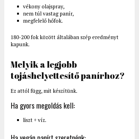
vékony olajspray,
nem túl vastag panír,
megfelelő hőfok.
180-200 fok között általában szép eredményt
kapunk.
Melyik a legjobb
tojáshelyettesítő panírhoz?
Ez attól függ, mit készítünk.
Ha gyors megoldás kell:
liszt + víz.
Ha vegán panírt szeretnénk: