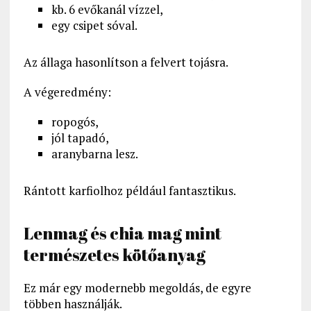
kb. 6 evőkanál vízzel,
egy csipet sóval.
Az állaga hasonlítson a felvert tojásra.
A végeredmény:
ropogós,
jól tapadó,
aranybarna lesz.
Rántott karfiolhoz például fantasztikus.
Lenmag és chia mag mint
természetes kötőanyag
Ez már egy modernebb megoldás, de egyre
többen használják.