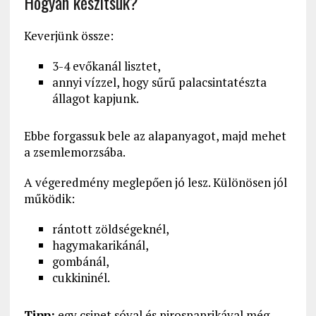
Hogyan készítsük?
Keverjünk össze:
3-4 evőkanál lisztet,
annyi vízzel, hogy sűrű palacsintatészta
állagot kapjunk.
Ebbe forgassuk bele az alapanyagot, majd mehet
a zsemlemorzsába.
A végeredmény meglepően jó lesz. Különösen jól
működik:
rántott zöldségeknél,
hagymakarikánál,
gombánál,
cukkininél.
Tipp:
egy csipet sóval és pirospaprikával még