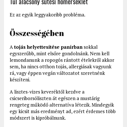
Túl alacsony sütési hőmérséklet
Ez az egyik leggyakoribb probléma.
Összességében
A
tojás helyettesítése panírban
sokkal
egyszerűbb, mint elsőre gondolnánk. Nem kell
lemondanunk a ropogós rántott ételekről akkor
sem, ha nincs otthon tojás, allergiásak vagyunk
rá, vagy éppen vegán változatot szeretnénk
készíteni.
A lisztes-vizes keveréktől kezdve a
csicseriborsóliszten át egészen a mustárig
rengeteg működő alternatíva létezik. Mindegyik
egy kicsit más eredményt ad, ezért érdemes több
módszert is kipróbálnunk.