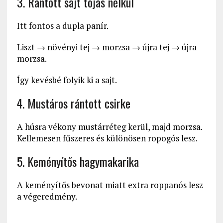
3. Rántott sajt tojás nélkül
Itt fontos a dupla panír.
Liszt → növényi tej → morzsa → újra tej → újra
morzsa.
Így kevésbé folyik ki a sajt.
4. Mustáros rántott csirke
A húsra vékony mustárréteg kerül, majd morzsa.
Kellemesen fűszeres és különösen ropogós lesz.
5. Keményítős hagymakarika
A keményítős bevonat miatt extra roppanós lesz
a végeredmény.