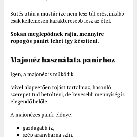
Sütés után a mustár íze nem lesz túl erős, inkább
csak kellemesen karakteresebb lesz az étel.
Sokan meglepődnek rajta, mennyire
ropogós panírt lehet így készíteni.
Majonéz használata panírhoz
Igen, a majonéz is működik.
Mivel alapvetően tojást tartalmaz, hasonló
szerepet tud betölteni, de kevesebb mennyiség is
elegendő belőle.
A majonézes panír előnye:
gazdagabb íz,
szép aranybarna szín,