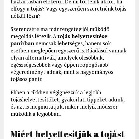
háztartásban előkerül. De mi történik akkor, ha
elfogy a tojás? Vagy egyszerűen szeretnénk tojás
nélkül főzni?
Szerencsére ma már rengeteg jól működő
megoldás létezik. A
tojás helyettesítése
panírban
nemcsak lehetséges, hanem sok
esetben meglepően egyszerű is. Ráadásul vannak
olyan alternatívák, amelyek olcsóbbak,
egészségesebbek vagy éppen ropogósabb
végeredményt adnak, mint a hagyományos
tojásos panír.
Ebben a cikkben végignézzük a legjobb
tojáshelyettesítőket, gyakorlati tippeket adunk,
és azt is megmutatjuk, mikor melyik módszer
működik a legjobban.
Miért helyettesítjük a tojást