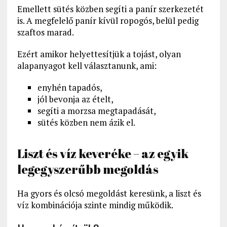
Emellett sütés közben segíti a panír szerkezetét
is. A megfelelő panír kívül ropogós, belül pedig
szaftos marad.
Ezért amikor helyettesítjük a tojást, olyan
alapanyagot kell választanunk, ami:
enyhén tapadós,
jól bevonja az ételt,
segíti a morzsa megtapadását,
sütés közben nem ázik el.
Liszt és víz keveréke – az egyik
legegyszerűbb megoldás
Ha gyors és olcsó megoldást keresünk, a liszt és
víz kombinációja szinte mindig működik.