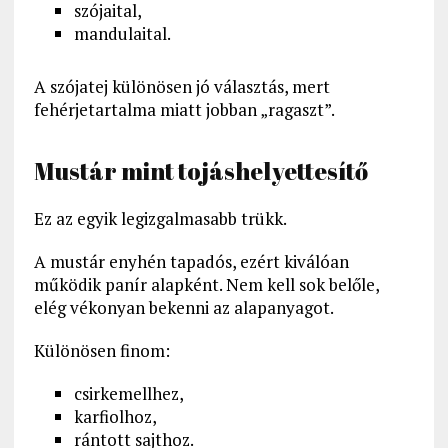
szójaital,
mandulaital.
A szójatej különösen jó választás, mert
fehérjetartalma miatt jobban „ragaszt”.
Mustár mint tojáshelyettesítő
Ez az egyik legizgalmasabb trükk.
A mustár enyhén tapadós, ezért kiválóan
működik panír alapként. Nem kell sok belőle,
elég vékonyan bekenni az alapanyagot.
Különösen finom:
csirkemellhez,
karfiolhoz,
rántott sajthoz.