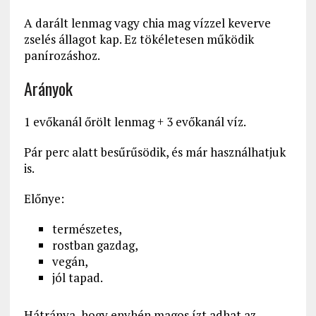
A darált lenmag vagy chia mag vízzel keverve
zselés állagot kap. Ez tökéletesen működik
panírozáshoz.
Arányok
1 evőkanál őrölt lenmag + 3 evőkanál víz.
Pár perc alatt besűrűsödik, és már használhatjuk
is.
Előnye:
természetes,
rostban gazdag,
vegán,
jól tapad.
Hátránya, hogy enyhén magos ízt adhat az