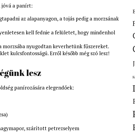
 jóvá a panírt:
megtapadni az alapanyagon, a tojás pedig a morzsának
enletesen kell fednie a felületet, hogy mindenhol
t a morzsába nyugodtan keverhetünk fűszereket.
klet kulcsfontosságú. Erről később még szó lesz!
égünk lesz
K
zöldség panírozására elegendőek:
zsa)
khagymapor, szárított petrezselyem