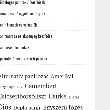
ülönleges panírok / ízesítések
emzetközi / egyéb panírfajták
anír típusok és variációk
anírmorzsa és alapanyag készítése
anírozási technikák
peciális étrend szerinti panírok
Alternatív panírozás
Amerikai
Camembert
Burgonya
Bécsi
Csirke
Csicseriborsóliszt
Diétás
Diós
Egyszerű főzés
Dupla panír