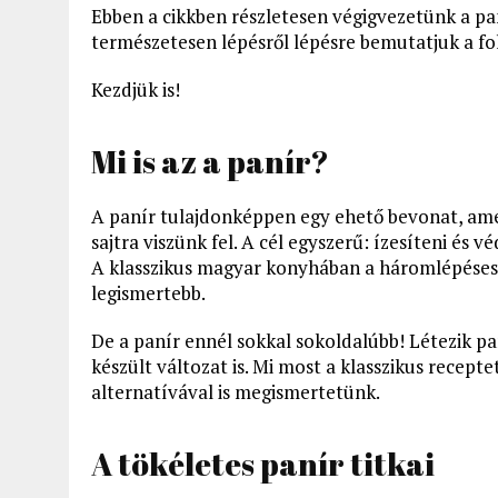
Ebben a cikkben részletesen végigvezetünk a pa
természetesen lépésről lépésre bemutatjuk a f
Kezdjük is!
Mi is az a panír?
A panír tulajdonképpen egy ehető bevonat, ame
sajtra viszünk fel. A cél egyszerű: ízesíteni és
A klasszikus magyar konyhában a háromlépéses 
legismertebb.
De a panír ennél sokkal sokoldalúbb! Létezik p
készült változat is. Mi most a klasszikus recep
alternatívával is megismertetünk.
A tökéletes panír titkai