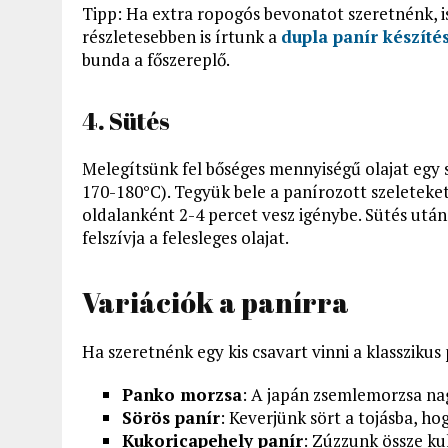
Tipp: Ha extra ropogós bevonatot szeretnénk, i
részletesebben is írtunk a
dupla panír készíté
bunda a főszereplő.
4. Sütés
Melegítsünk fel bőséges mennyiségű olajat egy s
170-180°C). Tegyük bele a panírozott szeleteket
oldalanként 2-4 percet vesz igénybe. Sütés után
felszívja a felesleges olajat.
Variációk a panírra
Ha szeretnénk egy kis csavart vinni a klasszikus
Panko morzsa
: A japán zsemlemorzsa na
Sörös panír
: Keverjünk sört a tojásba, h
Kukoricapehely panír
: Zúzzunk össze ku