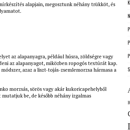
K
nírkészítés alapjain, megosztunk néhány trükköt, és
olyamatot.
N
P
P
P
lyet az alapanyagra, például húsra, zöldségre vagy
 védeni az alapanyagot, miközben ropogós textúrát kap.
S
módszer, azaz a liszt-tojás-zsemlemorzsa hármasa a
anko morzsás, sörös vagy akár kukoricapehelyből
tet mutatjuk be, de később néhány izgalmas