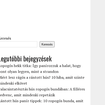
Keresés
Keresés
Legutóbbi bejegyzések
opogós hekk titka: Így panírozzuk a halat, hogy
ont olyan legyen, mint a strandon
iért lesz rágós a rántott hús? 10 hiba, amit szinte
mindenki elkövet
alacsintatésztás hús ropogós bundában: A filléres
edvenc, amit mindenki repetázik
ántott hús panír tippek: 10 ropogós bunda, amit