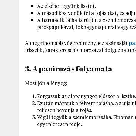
Az elsőbe tegyünk lisztet.
A másodikba verjük fel a tojásokat, és adju
A harmadik tálba kerüljön a zsemlemorzsa.
pirospaprikával, fokhagymaporral vagy szá
A még finomabb végeredményhez akár saját
pa
frissebb, karakteresebb morzsával dolgozhatunk
3. A panírozás folyamata
Most jön a lényeg:
Forgassuk az alapanyagot először a lisztbe
Ezután mártsuk a felvert tojásba. Az ujjai
teljesen bevonja a tojás.
Végül tegyük a zsemlemorzsába. Finoman 
egyenletesen fedje.