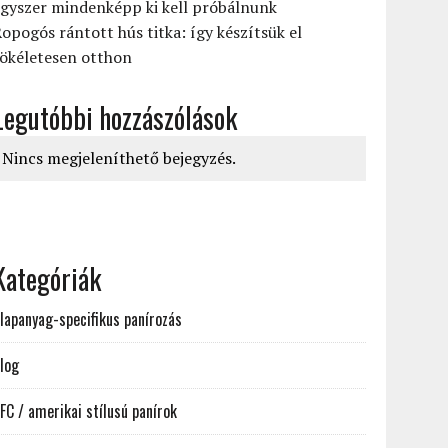
gyszer mindenképp ki kell próbálnunk
opogós rántott hús titka: így készítsük el
tökéletesen otthon
Legutóbbi hozzászólások
Nincs megjeleníthető bejegyzés.
Kategóriák
lapanyag-specifikus panírozás
log
FC / amerikai stílusú panírok