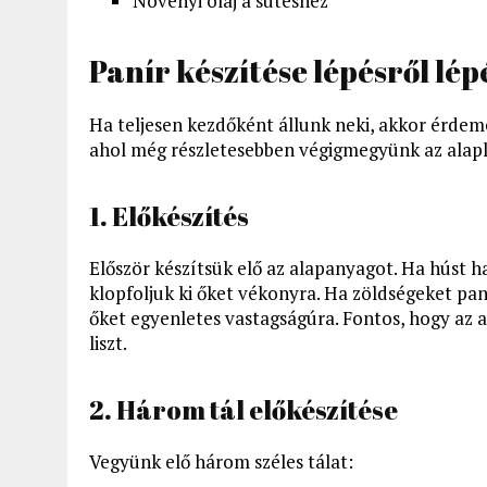
Növényi olaj a sütéshez
Panír készítése lépésről lép
Ha teljesen kezdőként állunk neki, akkor érdeme
ahol még részletesebben végigmegyünk az alap
1. Előkészítés
Először készítsük elő az alapanyagot. Ha húst h
klopfoljuk ki őket vékonyra. Ha zöldségeket pan
őket egyenletes vastagságúra. Fontos, hogy az a
liszt.
2. Három tál előkészítése
Vegyünk elő három széles tálat: