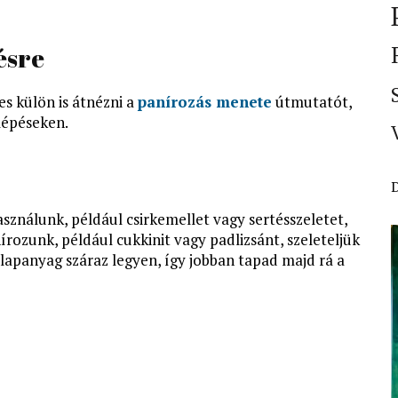
ésre
s külön is átnézni a
panírozás menete
útmutatót,
lépéseken.
asználunk, például csirkemellet vagy sertésszeletet,
írozunk, például cukkinit vagy padlizsánt, szeleteljük
lapanyag száraz legyen, így jobban tapad majd rá a