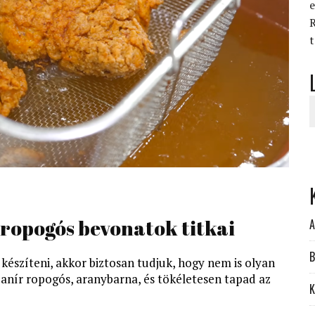
e
R
, ropogós bevonatok titkai
A
B
észíteni, akkor biztosan tudjuk, hogy nem is olyan
 panír ropogós, aranybarna, és tökéletesen tapad az
K