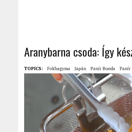
Aranybarna csoda: Így kész
TOPICS:
Fokhagyma
Japán
Panír Bunda
Panír