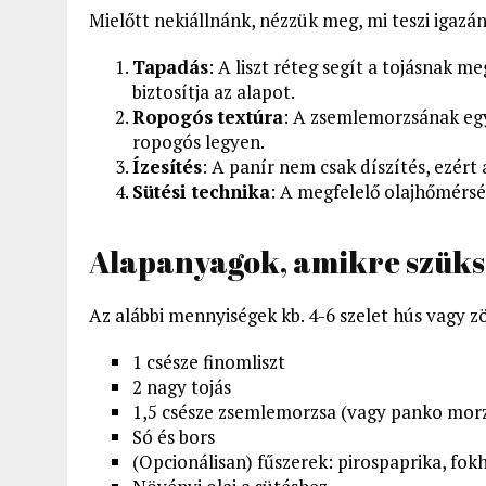
Mielőtt nekiállnánk, nézzük meg, mi teszi igazán
Tapadás
: A liszt réteg segít a tojásnak 
biztosítja az alapot.
Ropogós textúra
: A zsemlemorzsának egy
ropogós legyen.
Ízesítés
: A panír nem csak díszítés, ezér
Sütési technika
: A megfelelő olajhőmérsé
Alapanyagok, amikre szüks
Az alábbi mennyiségek kb. 4-6 szelet hús vagy 
1 csésze finomliszt
2 nagy tojás
1,5 csésze zsemlemorzsa (vagy panko mor
Só és bors
(Opcionálisan) fűszerek: pirospaprika, fo