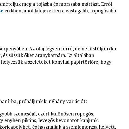
smételjük meg a tojásba és morzsába mártást. Erről
se
cikkben, ahol kifejezetten a vastagabb, ropogósabb
erpenyőben. Az olaj legyen forró, de ne füstöljön (kb.
, és süssük őket aranybarnára. Ez általában
 helyezzük a szeleteket konyhai papírtörlőre, hogy
 panírba, próbáljunk ki néhány variációt:
gyobb szemcséjű, ezért különösen ropogós.
ogy enyhén pikáns, levegős bevonatot kapjunk.
koricapelyhet, és használjuk a zsemlemorzsa helyett.