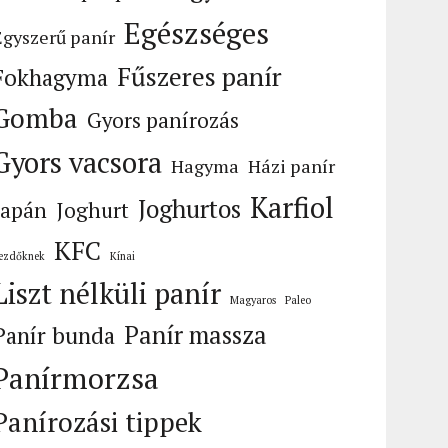
Egészséges
Egyszerű panír
Fűszeres panír
Fokhagyma
Gomba
Gyors panírozás
Gyors vacsora
Hagyma
Házi panír
Karfiol
Joghurtos
Japán
Joghurt
KFC
ezdőknek
Kínai
Liszt nélküli panír
Magyaros
Paleo
Panír massza
Panír bunda
Panírmorzsa
Panírozási tippek