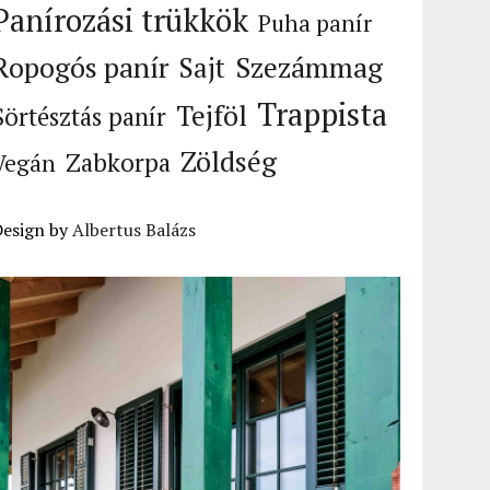
Panírozási trükkök
Puha panír
Ropogós panír
Szezámmag
Sajt
Trappista
Tejföl
Sörtésztás panír
Zöldség
Zabkorpa
Vegán
Design by
Albertus Balázs