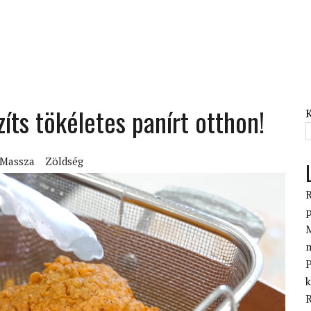
íts tökéletes panírt otthon!
 Massza
Zöldség
R
p
M
P
k
R