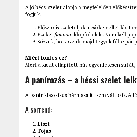
A jó bécsi szelet alapja a megfelelően előkészít
fogjuk.
Először is szeleteljük a csirkemellet kb. 1 
Ezeket
finoman
klopfoljuk ki. Nem kell pap
Sózzuk, borsozzuk, majd tegyük félre pár p
Miért fontos ez?
Mert a kicsit ellapított hús egyenletesen sül át,
A panírozás – a bécsi szelet lel
A panír klasszikus hármasa itt sem változik. A l
A sorrend:
Liszt
Tojás