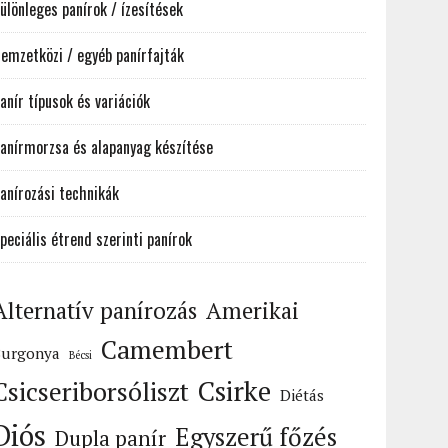
ülönleges panírok / ízesítések
emzetközi / egyéb panírfajták
anír típusok és variációk
anírmorzsa és alapanyag készítése
anírozási technikák
peciális étrend szerinti panírok
Alternatív panírozás
Amerikai
Camembert
Burgonya
Bécsi
Csirke
Csicseriborsóliszt
Diétás
Diós
Egyszerű főzés
Dupla panír