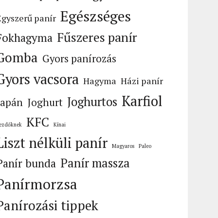
Egészséges
Egyszerű panír
Fűszeres panír
Fokhagyma
Gomba
Gyors panírozás
Gyors vacsora
Hagyma
Házi panír
Karfiol
Joghurtos
Japán
Joghurt
KFC
ezdőknek
Kínai
Liszt nélküli panír
Magyaros
Paleo
Panír massza
Panír bunda
Panírmorzsa
Panírozási tippek