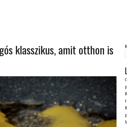
gós klasszikus, amit otthon is
!
p
R
R
p
M