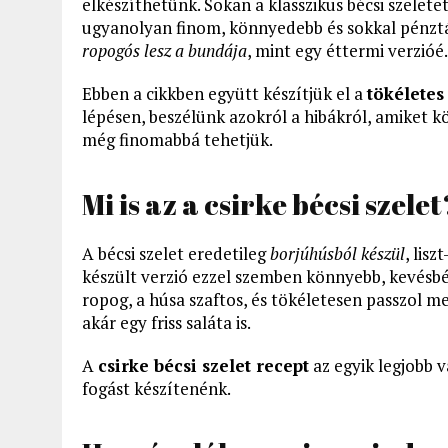
elkészíthetünk. Sokan a klasszikus bécsi szeletet
ugyanolyan finom, könnyedebb és sokkal pénztár
ropogós lesz a bundája
, mint egy éttermi verzióé.
Ebben a cikkben együtt készítjük el a
tökéletes 
lépésen, beszélünk azokról a hibákról, amiket kö
még finomabbá tehetjük.
Mi is az a csirke bécsi szelet
A bécsi szelet eredetileg
borjúhúsból készül
, lis
készült verzió ezzel szemben könnyebb, kevésbé
ropog, a húsa szaftos, és tökéletesen passzol m
akár egy friss saláta is.
A
csirke bécsi szelet recept
az egyik legjobb v
fogást készítenénk.