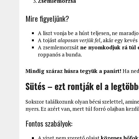
Zsemlemorzsa
Mire figyeljünk?
A liszt vonja be a húst teljesen, ne maradjo
A tojást
alaposan verjük fel
, akár egy kevés 
A zsemlemorzsát
ne nyomkodjuk rá túl 
roppanós a bunda.
Mindig száraz húsra tegyük a panírt!
Ha nedv
Sütés – ezt rontják el a legtöb
Sokszor találkozunk olyan bécsi szelettel, amin
nyers. Ez azért van, mert túl forró olajban kezdi
Fontos szabályok:
A vizet nem szerető olajat
közepes hőfok