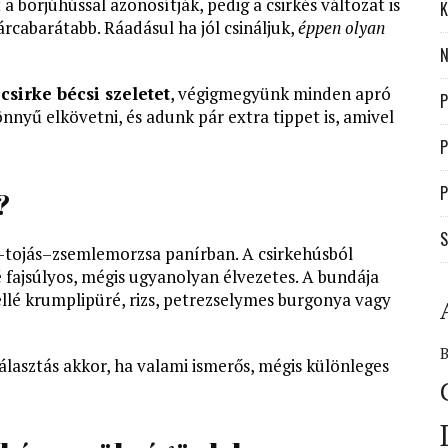
 a borjúhússal azonosítják, pedig a csirkés változat is
K
cabarátabb. Ráadásul ha jól csináljuk,
éppen olyan
N
csirke bécsi szeletet
, végigmegyünk minden apró
P
nnyű elkövetni, és adunk pár extra tippet is, amivel
P
P
?
S
zt–tojás–zsemlemorzsa panírban. A csirkehúsból
 fajsúlyos, mégis ugyanolyan élvezetes. A bundája
ellé krumplipüré, rizs, petrezselymes burgonya vagy
álasztás akkor, ha valami ismerős, mégis különleges