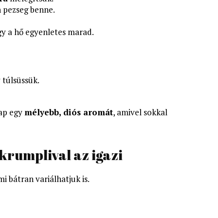
n pezseg benne.
gy a hő egyenletes marad.
 túlsüssük.
kap egy
mélyebb, diós aromát
, amivel sokkal
 krumplival az igazi
 mi bátran variálhatjuk is.