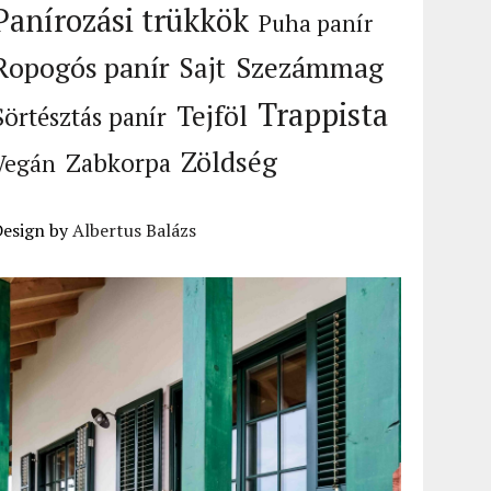
Panírozási trükkök
Puha panír
Ropogós panír
Szezámmag
Sajt
Trappista
Tejföl
Sörtésztás panír
Zöldség
Zabkorpa
Vegán
Design by
Albertus Balázs