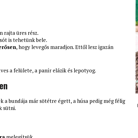
n rajta üres rész.
sót is tehetünk bele.
erősen
, hogy levegős maradjon. Ettől lesz igazán
es a felülete, a panír elázik és lepotyog.
ben
ek a bundája már sötétre égett, a húsa pedig még félig
k sütni.
ra
melegítsük.