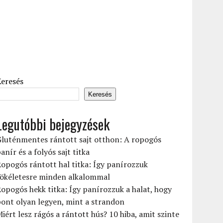
Keresés
Keresés
Legutóbbi bejegyzések
Gluténmentes rántott sajt otthon: A ropogós
anír és a folyós sajt titka
opogós rántott hal titka: Így panírozzuk
tökéletesre minden alkalommal
opogós hekk titka: Így panírozzuk a halat, hogy
ont olyan legyen, mint a strandon
iért lesz rágós a rántott hús? 10 hiba, amit szinte