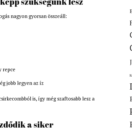
képp szükségünk lesz
ogás nagyon gyorsan összeáll:
y repce
K
ég jobb legyen az íz
sirkecombból is, így még szaftosabb lesz a
ezdődik a siker