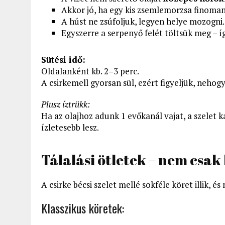
Akkor jó, ha egy kis zsemlemorzsa finoma
A húst ne zsúfoljuk, legyen helye mozogni.
Egyszerre a serpenyő felét töltsük meg – í
Sütési idő:
Oldalanként kb. 2–3 perc.
A csirkemell gyorsan sül, ezért figyeljük, nehogy
Plusz íztrükk:
Ha az olajhoz adunk 1 evőkanál vajat, a szelet 
ízletesebb lesz.
Tálalási ötletek – nem csak
A csirke bécsi szelet mellé sokféle köret illik, és
Klasszikus köretek: