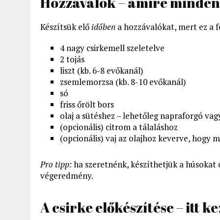
Hozzávalók – amire minden
Készítsük elő
időben
a hozzávalókat, mert ez a f
4 nagy csirkemell szeletelve
2 tojás
liszt (kb. 6-8 evőkanál)
zsemlemorzsa (kb. 8-10 evőkanál)
só
friss őrölt bors
olaj a sütéshez – lehetőleg napraforgó vag
(opcionális) citrom a tálaláshoz
(opcionális) vaj az olajhoz keverve, hogy m
Pro tipp:
ha szeretnénk, készíthetjük a húsokat c
végeredmény.
A csirke előkészítése – itt k