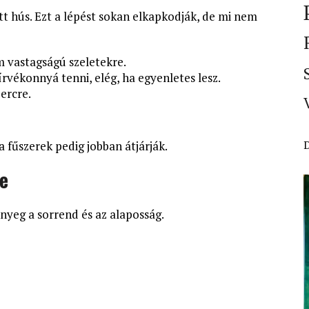
ett hús. Ezt a lépést sokan elkapkodják, de mi nem
cm vastagságú szeletekre.
írvékonnyá tenni, elég, ha egyenletes lesz.
ercre.
 a fűszerek pedig jobban átjárják.
ke
ényeg a sorrend és az alaposság.