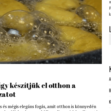
P
k
A
így készítjük el otthon a
B
zatot
K
rs és mégis elegáns fogás, amit otthon is könnyedén