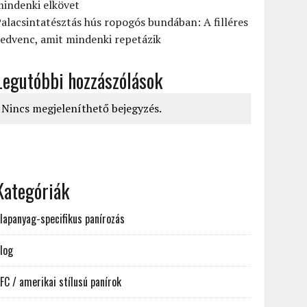
mindenki elkövet
alacsintatésztás hús ropogós bundában: A filléres
edvenc, amit mindenki repetázik
Legutóbbi hozzászólások
Nincs megjeleníthető bejegyzés.
Kategóriák
lapanyag-specifikus panírozás
log
FC / amerikai stílusú panírok