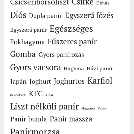
Csirke
Csicseriborsóliszt
Diétás
Diós
Egyszerű főzés
Dupla panír
Egészséges
Egyszerű panír
Fűszeres panír
Fokhagyma
Gomba
Gyors panírozás
Gyors vacsora
Hagyma
Házi panír
Karfiol
Joghurtos
Japán
Joghurt
KFC
Kezdőknek
Kínai
Liszt nélküli panír
Magyaros
Paleo
Panír massza
Panír bunda
Panírmorzsa