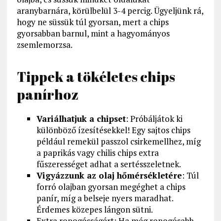
aranybarnára, körülbelül 3-4 percig. Ügyeljünk rá,
hogy ne süssük túl gyorsan, mert a chips
gyorsabban barnul, mint a hagyományos
zsemlemorzsa.
Tippek a tökéletes chips
panírhoz
Variálhatjuk a chipset
: Próbáljátok ki
különböző ízesítésekkel! Egy sajtos chips
például remekül passzol csirkemellhez, míg
a paprikás vagy chilis chips extra
fűszerességet adhat a sertésszeletnek.
Vigyázzunk az olaj hőmérsékletére
: Túl
forró olajban gyorsan megéghet a chips
panír, míg a belseje nyers maradhat.
Érdemes közepes lángon sütni.
Extra ropogósságért: Ha még ropogósabb