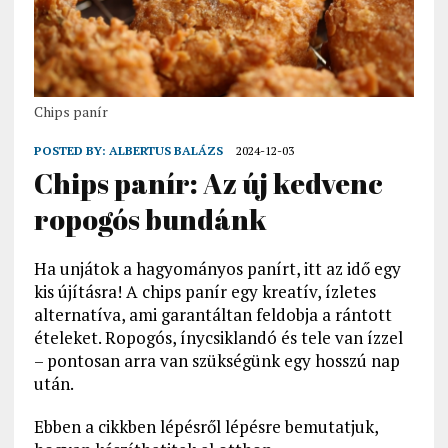
Chips panír
POSTED BY:
ALBERTUS BALÁZS
2024-12-03
Chips panír: Az új kedvenc
ropogós bundánk
Ha unjátok a hagyományos panírt, itt az idő egy
kis újításra! A chips panír egy kreatív, ízletes
alternatíva, ami garantáltan feldobja a rántott
ételeket. Ropogós, ínycsiklandó és tele van ízzel
– pontosan arra van szükségünk egy hosszú nap
után.
Ebben a cikkben lépésről lépésre bemutatjuk,