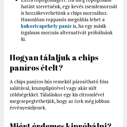
hatást szeretnénk, egy kevés zsemlemorzsát
is hozzákeverhetünk a chips morzsához.
Hasonlóan roppanós megoldás lehet a
kukoricapehely panír
is, ha egy másik
izgalmas morzsás alternatívát próbálnánk
ki.
Hogyan tálaljuk a chips
paníros ételt?
A chips paníros hús remekül párosítható friss
salátával, krumplipürével vagy akár sült
zöldségekkel. Tálaláskor egy kis citromlével
megcsepegtethetjük, hogy az ízek még jobban
érvényesüljenek.
Miért érdemes kipróbálni?