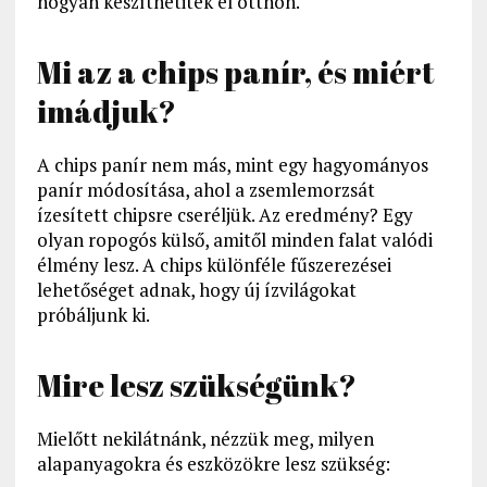
hogyan készíthetitek el otthon.
Mi az a chips panír, és miért
imádjuk?
A chips panír nem más, mint egy hagyományos
panír módosítása, ahol a zsemlemorzsát
ízesített chipsre cseréljük. Az eredmény? Egy
olyan ropogós külső, amitől minden falat valódi
élmény lesz. A chips különféle fűszerezései
lehetőséget adnak, hogy új ízvilágokat
próbáljunk ki.
Mire lesz szükségünk?
Mielőtt nekilátnánk, nézzük meg, milyen
alapanyagokra és eszközökre lesz szükség: