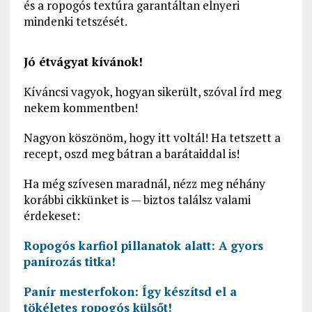
és a ropogós textúra garantáltan elnyeri
mindenki tetszését.
Jó étvágyat kívánok!
Kíváncsi vagyok, hogyan sikerült, szóval írd meg
nekem kommentben!
Nagyon köszönöm, hogy itt voltál! Ha tetszett a
recept, oszd meg bátran a barátaiddal is!
Ha még szívesen maradnál, nézz meg néhány
korábbi cikkünket is — biztos találsz valami
érdekeset:
Ropogós karfiol pillanatok alatt: A gyors
panírozás titka!
Panír mesterfokon: Így készítsd el a
tökéletes ropogós külsőt!