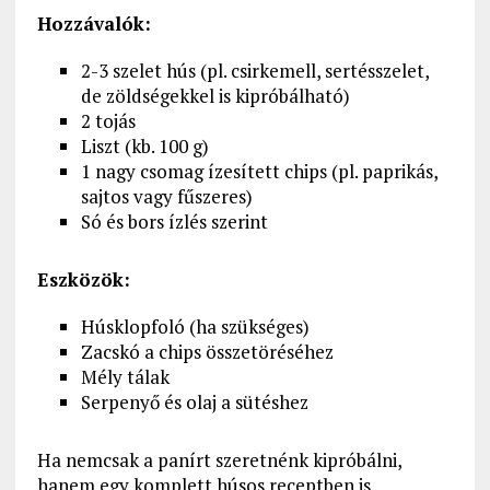
Hozzávalók:
2-3 szelet hús (pl. csirkemell, sertésszelet,
de zöldségekkel is kipróbálható)
2 tojás
Liszt (kb. 100 g)
1 nagy csomag ízesített chips (pl. paprikás,
sajtos vagy fűszeres)
Só és bors ízlés szerint
Eszközök:
Húsklopfoló (ha szükséges)
Zacskó a chips összetöréséhez
Mély tálak
Serpenyő és olaj a sütéshez
Ha nemcsak a panírt szeretnénk kipróbálni,
hanem egy komplett húsos receptben is