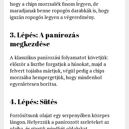
hogy a chips morzsalék finom legyen, de
maradjanak benne ropogós darabkák is, hogy
igazán ropogós legyen a végeredmény.
3. Lépés: A panírozás
megkezdése
A klasszikus panírozási folyamatot követjük:
először a lisztbe forgatjuk a húsokat, majd a
felvert tojásba mártjuk, végül pedig a chips
morzsába hempergetjük, hogy mindenhol
egyenletesen borítsa.
4. Lépés: Sütés
Forrósítsunk olajat egy serpenyőben közepes
lángon. Helyezzük a panírozott szeleteket az
olajba, és süssük mindkét oldalukat