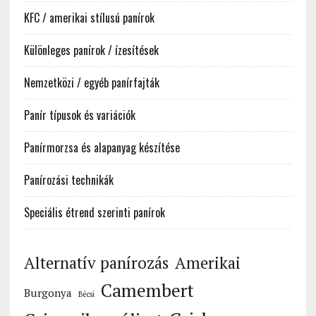
KFC / amerikai stílusú panírok
Különleges panírok / ízesítések
Nemzetközi / egyéb panírfajták
Panír típusok és variációk
Panírmorzsa és alapanyag készítése
Panírozási technikák
Speciális étrend szerinti panírok
Alternatív panírozás
Amerikai
Camembert
Burgonya
Bécsi