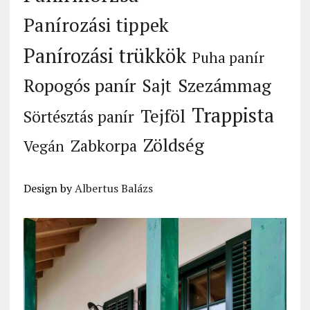
Panírozási tippek
Panírozási trükkök
Puha panír
Ropogós panír
Szezámmag
Sajt
Trappista
Tejföl
Sörtésztás panír
Zöldség
Zabkorpa
Vegán
Design by
Albertus Balázs