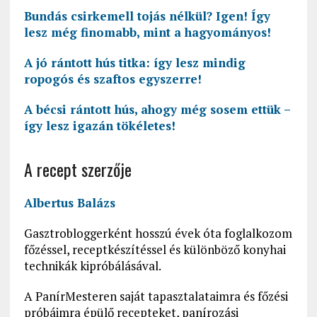
Bundás csirkemell tojás nélkül? Igen! Így
lesz még finomabb, mint a hagyományos!
A jó rántott hús titka: így lesz mindig
ropogós és szaftos egyszerre!
A bécsi rántott hús, ahogy még sosem ettük –
így lesz igazán tökéletes!
A recept szerzője
Albertus Balázs
Gasztrobloggerként hosszú évek óta foglalkozom
főzéssel, receptkészítéssel és különböző konyhai
technikák kipróbálásával.
A PanírMesteren saját tapasztalataimra és főzési
próbáimra épülő recepteket, panírozási