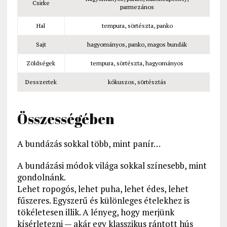
Csirke
parmezános
Hal
tempura, sörtészta, panko
Sajt
hagyományos, panko, magos bundák
Zöldségek
tempura, sörtészta, hagyományos
Desszertek
kókuszos, sörtésztás
Összességében
A bundázás sokkal több, mint panír…
A bundázási módok világa sokkal színesebb, mint
gondolnánk.
Lehet ropogós, lehet puha, lehet édes, lehet
fűszeres. Egyszerű és különleges ételekhez is
tökéletesen illik. A lényeg, hogy merjünk
kísérletezni — akár egy klasszikus rántott hús