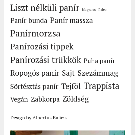
Liszt nélküli panír
Magyaros
Paleo
Panír massza
Panír bunda
Panírmorzsa
Panírozási tippek
Panírozási trükkök
Puha panír
Ropogós panír
Szezámmag
Sajt
Trappista
Tejföl
Sörtésztás panír
Zöldség
Zabkorpa
Vegán
Design by
Albertus Balázs