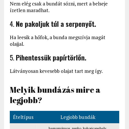
Nem elég csak a bundát sózni, mert a belseje
ízetlen maradhat.
4.
Ne pakoljuk túl a serpenyőt.
Ha leesik a hőfok, a bunda megszívja magát
olajjal.
5.
Pihentessük papírtörlőn.
Látványosan kevesebb olajat tart meg így.
Melyik bundázás mire a
legjobb?
Ételtípus
Legjobb bundák
hagyományos, panko, kukoricapehely,