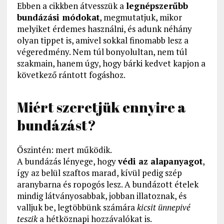
Ebben a cikkben átvesszük a
legnépszerűbb
bundázási módokat
, megmutatjuk, mikor
melyiket érdemes használni, és adunk néhány
olyan tippet is, amivel sokkal finomabb lesz a
végeredmény. Nem túl bonyolultan, nem túl
szakmain, hanem úgy, hogy bárki kedvet kapjon a
következő rántott fogáshoz.
Miért szeretjük ennyire a
bundázást?
Őszintén: mert működik.
A bundázás lényege, hogy
védi az alapanyagot
,
így az belül szaftos marad, kívül pedig szép
aranybarna és ropogós lesz. A bundázott ételek
mindig látványosabbak, jobban illatoznak, és
valljuk be, legtöbbünk számára
kicsit ünnepivé
teszik
a hétköznapi hozzávalókat is.