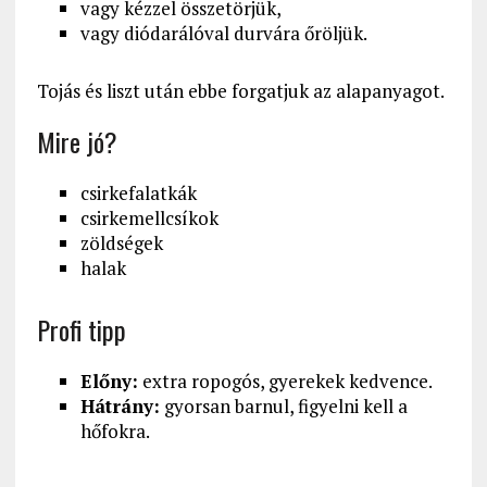
vagy kézzel összetörjük,
vagy diódarálóval durvára őröljük.
Tojás és liszt után ebbe forgatjuk az alapanyagot.
Mire jó?
csirkefalatkák
csirkemellcsíkok
zöldségek
halak
Profi tipp
Előny:
extra ropogós, gyerekek kedvence.
Hátrány:
gyorsan barnul, figyelni kell a
hőfokra.