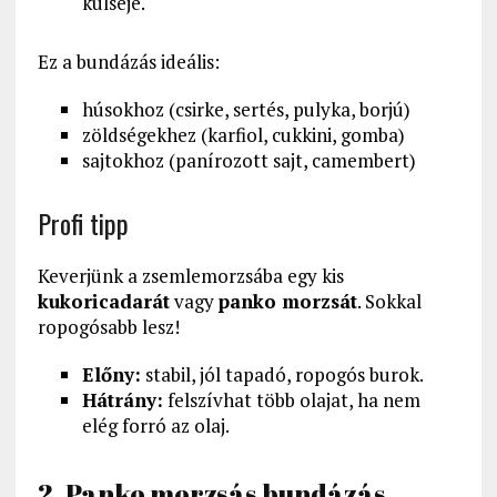
külseje.
Ez a bundázás ideális:
húsokhoz (csirke, sertés, pulyka, borjú)
zöldségekhez (karfiol, cukkini, gomba)
sajtokhoz (panírozott sajt, camembert)
Profi tipp
Keverjünk a zsemlemorzsába egy kis
kukoricadarát
vagy
panko morzsát
. Sokkal
ropogósabb lesz!
Előny:
stabil, jól tapadó, ropogós burok.
Hátrány:
felszívhat több olajat, ha nem
elég forró az olaj.
2. Panko morzsás bundázás