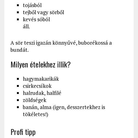
tojásból
tejből vagy sörből
kevés sóból
áll.
A sör teszi igazán könnyűvé, buborékossá a
bundát.
Milyen ételekhez illik?
hagymakarikák
csirkecsíkok
halrudak, halfilé
zöldségek
banán, alma (igen, desszertekhez is
tökéletes!)
Profi tipp