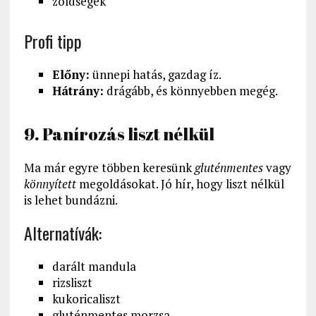
zöldségek
Profi tipp
Előny:
ünnepi hatás, gazdag íz.
Hátrány:
drágább, és könnyebben megég.
9. Panírozás liszt nélkül
Ma már egyre többen keresünk
gluténmentes
vagy
könnyített
megoldásokat. Jó hír, hogy liszt nélkül
is lehet bundázni.
Alternatívák:
darált mandula
rizsliszt
kukoricaliszt
gluténmentes morzsa