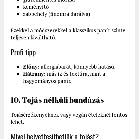
keményítő
zabpehely (finomra darálva)
Ezekkel a módszerekkel a klasszikus panír szinte
teljesen kiváltható.
Profi tipp
Előny:
allergiabarát, könnyebb hatású.
Hátrány:
más íz és textúra, mint a
hagyományos panír.
10. Tojás nélküli bundázás
Tojásérzékenyeknek vagy vegán ételeknél fontos
lehet.
Mivel helyettesíthetjük a tojást?