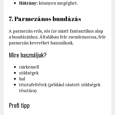
Hátrány:
könnyen megéghet.
7. Parmezános bundázás
A parmezán erős, sós íze miatt fantasztikus alap
a bundázáshoz. Általában fele zsemlemorzsa, fele
parmezán keveréket használunk.
Mire használjuk?
csirkemell
zöldségek
hal
tésztafeltétek (például rántott zöldségek
tésztára)
Profi tipp