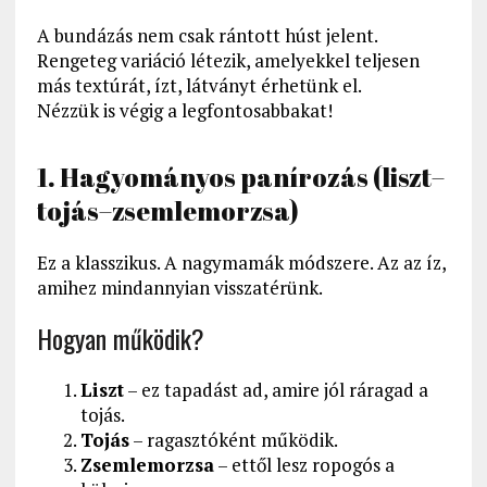
A bundázás nem csak rántott húst jelent.
Rengeteg variáció létezik, amelyekkel teljesen
más textúrát, ízt, látványt érhetünk el.
Nézzük is végig a legfontosabbakat!
1. Hagyományos panírozás (liszt–
tojás–zsemlemorzsa)
Ez a klasszikus. A nagymamák módszere. Az az íz,
amihez mindannyian visszatérünk.
Hogyan működik?
Liszt
– ez tapadást ad, amire jól ráragad a
tojás.
Tojás
– ragasztóként működik.
Zsemlemorzsa
– ettől lesz ropogós a