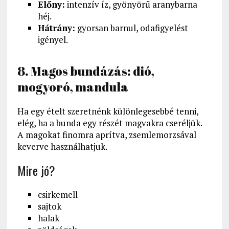
Előny:
intenzív íz, gyönyörű aranybarna
héj.
Hátrány:
gyorsan barnul, odafigyelést
igényel.
8. Magos bundázás: dió,
mogyoró, mandula
Ha egy ételt szeretnénk különlegesebbé tenni,
elég, ha a bunda egy részét magvakra cseréljük.
A magokat finomra aprítva, zsemlemorzsával
keverve használhatjuk.
Mire jó?
csirkemell
sajtok
halak