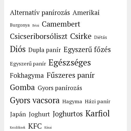
Alternatív panírozás
Amerikai
Camembert
Burgonya
Bécsi
Csirke
Csicseriborsóliszt
Diétás
Diós
Egyszerű főzés
Dupla panír
Egészséges
Egyszerű panír
Fűszeres panír
Fokhagyma
Gomba
Gyors panírozás
Gyors vacsora
Hagyma
Házi panír
Karfiol
Joghurtos
Japán
Joghurt
KFC
Kezdőknek
Kínai