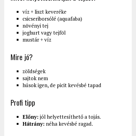
víz + liszt keveréke
csicseriborsólé (aquafaba)
növényi tej
joghurt vagy tejföl
mustár + víz
Mire jó?
zöldségek
sajtok nem
húsok igen, de picit kevésbé tapad
Profi tipp
Előny:
jól helyettesíthető a tojás.
Hátrány:
néha kevésbé ragad.