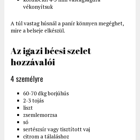
vékonyítsuk
A túl vastag húsnál a panír könnyen megéghet,
mire a belseje elkészül.
Az igazi bécsi szelet
hozzávalói
4 személyre
60-70 dkg borjúhús
2-3 tojás
liszt
zsemlemorzsa
só
sertészsír vagy tisztított vaj
citrom a tálaláshoz