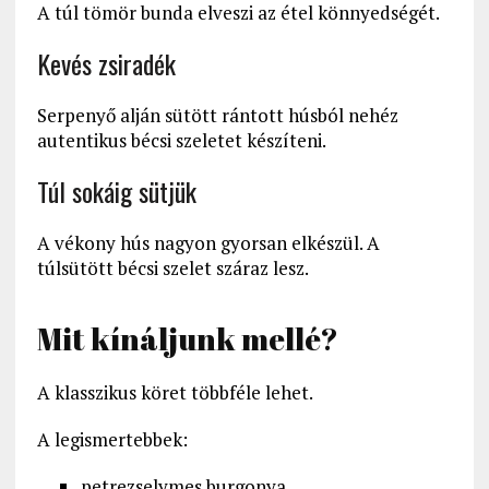
A túl tömör bunda elveszi az étel könnyedségét.
Kevés zsiradék
Serpenyő alján sütött rántott húsból nehéz
autentikus bécsi szeletet készíteni.
Túl sokáig sütjük
A vékony hús nagyon gyorsan elkészül. A
túlsütött bécsi szelet száraz lesz.
Mit kínáljunk mellé?
A klasszikus köret többféle lehet.
A legismertebbek:
petrezselymes burgonya