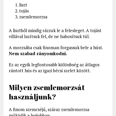
liszt
tojás
zsemlemorzsa
A lisztből mindig rázzuk le a felesleget. A tojást
villával lazítsuk fel, de ne habosítsuk túl.
A morzsába csak finoman forgassuk bele a húst.
Nem szabad rányomkodni.
Ez az egyik legfontosabb különbség az átlagos
rántott hús és az igazi bécsi szelet között.
Milyen zsemlemorzsát
használjunk?
A finom szemcséjű, száraz zsemlemorzsa
működik a legjobban.