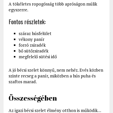
A tökéletes ropogósság több apróságon múlik
egyszerre.
Fontos részletek:
száraz húsfelület
vékony panír
forró zsiradék
bő sütőzsiradék
megfelelő sütési idő
A jó bécsi szelet könnyű, nem nehéz. Evés közben
szinte recseg a panír, miközben a hús puha és
szaftos marad.
Összességében
Az igazi bécsi szelet élmény otthon is működik…