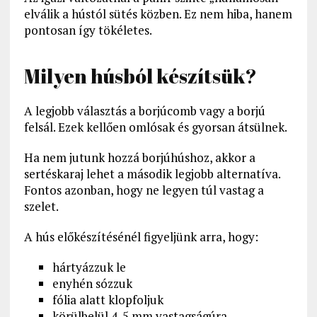
elválik a hústól sütés közben. Ez nem hiba, hanem
pontosan így tökéletes.
Milyen húsból készítsük?
A legjobb választás a borjúcomb vagy a borjú
felsál. Ezek kellően omlósak és gyorsan átsülnek.
Ha nem jutunk hozzá borjúhúshoz, akkor a
sertéskaraj lehet a második legjobb alternatíva.
Fontos azonban, hogy ne legyen túl vastag a
szelet.
A hús előkészítésénél figyeljünk arra, hogy:
hártyázzuk le
enyhén sózzuk
fólia alatt klopfoljuk
körülbelül 4-5 mm vastagságúra