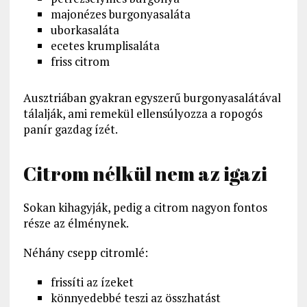
majonézes burgonyasaláta
uborkasaláta
ecetes krumplisaláta
friss citrom
Ausztriában gyakran egyszerű burgonyasalátával
tálalják, ami remekül ellensúlyozza a ropogós
panír gazdag ízét.
Citrom nélkül nem az igazi
Sokan kihagyják, pedig a citrom nagyon fontos
része az élménynek.
Néhány csepp citromlé:
frissíti az ízeket
könnyedebbé teszi az összhatást