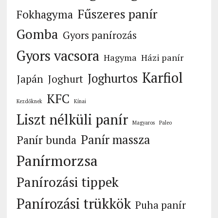
Fűszeres panír
Fokhagyma
Gomba
Gyors panírozás
Gyors vacsora
Hagyma
Házi panír
Karfiol
Joghurtos
Japán
Joghurt
KFC
Kezdőknek
Kínai
Liszt nélküli panír
Magyaros
Paleo
Panír massza
Panír bunda
Panírmorzsa
Panírozási tippek
Panírozási trükkök
Puha panír