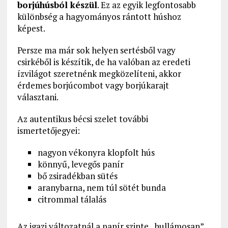
borjúhúsból készül
. Ez az egyik legfontosabb
különbség a hagyományos rántott húshoz
képest.
Persze ma már sok helyen sertésből vagy
csirkéből is készítik, de ha valóban az eredeti
ízvilágot szeretnénk megközelíteni, akkor
érdemes borjúcombot vagy borjúkarajt
választani.
Az autentikus bécsi szelet további
ismertetőjegyei:
nagyon vékonyra klopfolt hús
könnyű, levegős panír
bő zsiradékban sütés
aranybarna, nem túl sötét bunda
citrommal tálalás
Az igazi változatnál a panír szinte „hullámosan”