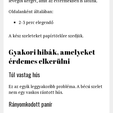
levegős kérget, amit az éttermekben is látunk.
Oldalanként általában:
2-3 perc elegendő
A kész szeleteket papírtörlőre szedjük.
Gyakori hibák, amelyeket
érdemes elkerülni
Túl vastag hús
Ez az egyik leggyakoribb probléma. A bécsi szelet
nem egy vaskos rántott hús.
Rányomkodott panír