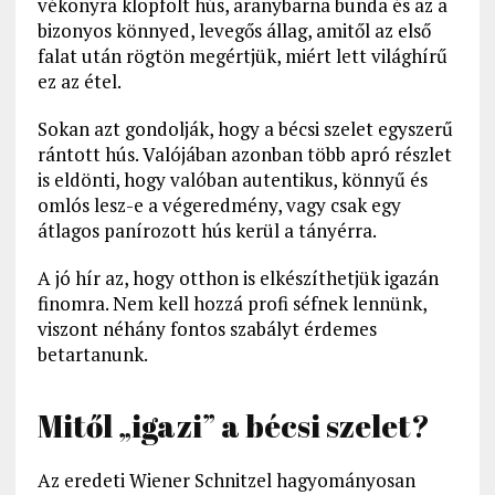
vékonyra klopfolt hús, aranybarna bunda és az a
bizonyos könnyed, levegős állag, amitől az első
falat után rögtön megértjük, miért lett világhírű
ez az étel.
Sokan azt gondolják, hogy a bécsi szelet egyszerű
rántott hús. Valójában azonban több apró részlet
is eldönti, hogy valóban autentikus, könnyű és
omlós lesz-e a végeredmény, vagy csak egy
átlagos panírozott hús kerül a tányérra.
A jó hír az, hogy otthon is elkészíthetjük igazán
finomra. Nem kell hozzá profi séfnek lennünk,
viszont néhány fontos szabályt érdemes
betartanunk.
Mitől „igazi” a bécsi szelet?
Az eredeti Wiener Schnitzel hagyományosan