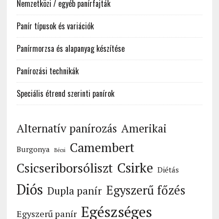
Nemzetközi / egyéb panírfajták
Panír típusok és variációk
Panírmorzsa és alapanyag készítése
Panírozási technikák
Speciális étrend szerinti panírok
Alternatív panírozás
Amerikai
Camembert
Burgonya
Bécsi
Csirke
Csicseriborsóliszt
Diétás
Diós
Egyszerű főzés
Dupla panír
Egészséges
Egyszerű panír