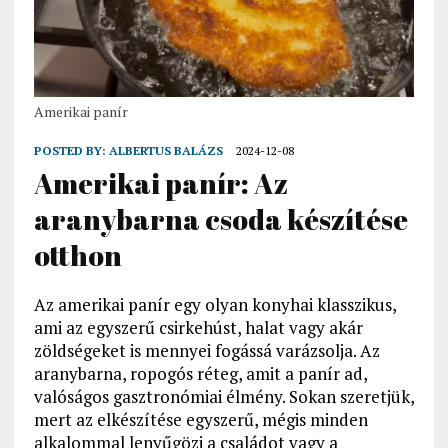
Amerikai panír
POSTED BY:
ALBERTUS BALÁZS
2024-12-08
Amerikai panír: Az
aranybarna csoda készítése
otthon
Az amerikai panír egy olyan konyhai klasszikus,
ami az egyszerű csirkehúst, halat vagy akár
zöldségeket is mennyei fogássá varázsolja. Az
aranybarna, ropogós réteg, amit a panír ad,
valóságos gasztronómiai élmény. Sokan szeretjük,
mert az elkészítése egyszerű, mégis minden
alkalommal lenyűgözi a családot vagy a