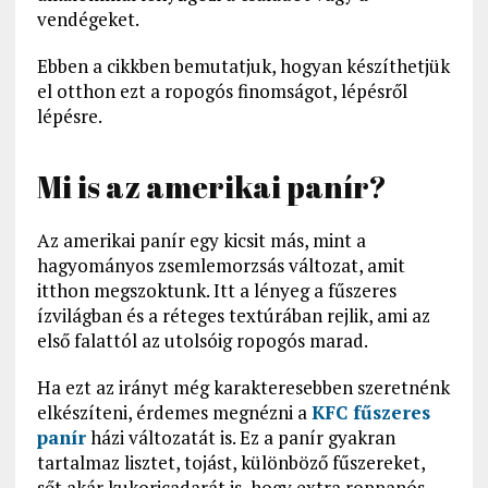
vendégeket.
Ebben a cikkben bemutatjuk, hogyan készíthetjük
el otthon ezt a ropogós finomságot, lépésről
lépésre.
Mi is az amerikai panír?
Az amerikai panír egy kicsit más, mint a
hagyományos zsemlemorzsás változat, amit
itthon megszoktunk. Itt a lényeg a fűszeres
ízvilágban és a réteges textúrában rejlik, ami az
első falattól az utolsóig ropogós marad.
Ha ezt az irányt még karakteresebben szeretnénk
elkészíteni, érdemes megnézni a
KFC fűszeres
panír
házi változatát is. Ez a panír gyakran
tartalmaz lisztet, tojást, különböző fűszereket,
sőt akár kukoricadarát is, hogy extra roppanós