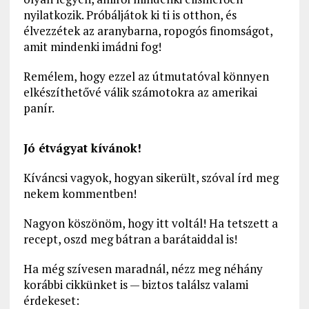
nyilatkozik. Próbáljátok ki ti is otthon, és
élvezzétek az aranybarna, ropogós finomságot,
amit mindenki imádni fog!
Remélem, hogy ezzel az útmutatóval könnyen
elkészíthetővé válik számotokra az amerikai
panír.
Jó étvágyat kívánok!
Kíváncsi vagyok, hogyan sikerült, szóval írd meg
nekem kommentben!
Nagyon köszönöm, hogy itt voltál! Ha tetszett a
recept, oszd meg bátran a barátaiddal is!
Ha még szívesen maradnál, nézz meg néhány
korábbi cikkünket is — biztos találsz valami
érdekeset: