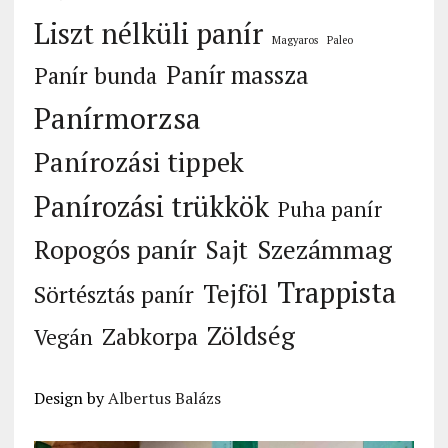
Liszt nélküli panír
Magyaros
Paleo
Panír massza
Panír bunda
Panírmorzsa
Panírozási tippek
Panírozási trükkök
Puha panír
Ropogós panír
Szezámmag
Sajt
Trappista
Tejföl
Sörtésztás panír
Zöldség
Zabkorpa
Vegán
Design by
Albertus Balázs