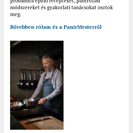
próbáimra épülő recepteket, panírozási
módszereket és gyakorlati tanácsokat osztok
meg.
Bővebben rólam és a PanírMesterről