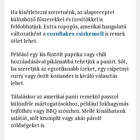
Ha kísérletezni szeretnénk, az alapreceptet
különböző fűszerekkel és ízesítőkkel is
feldobhatjuk. Extra ropogós, amerikai hangulatú
változatként a
cornflakes csirkemell
is remek
ötlet lehet.
Például egy kis füstölt paprika vagy chili
hozzáadásával pikánsabbá tehetjük a panírt. Sőt,
ha szeretjük az egzotikusabb ízeket, egy csipetnyi
curry vagy őrölt koriander is kiváló választás
lehet.
Tálaláskor az amerikai panír remekül passzol
különféle mártogatósokhoz, például fokhagymás
tejfölhöz vagy BBQ szószhoz. Mellé kínálhatunk
salátát, sült krumplit vagy akár párolt
zöldségeket is.