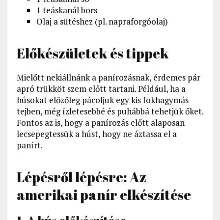
1 teáskanál bors
Olaj a sütéshez (pl. napraforgóolaj)
Előkészületek és tippek
Mielőtt nekiállnánk a panírozásnak, érdemes pár
apró trükköt szem előtt tartani. Például, ha a
húsokat előzőleg pácoljuk egy kis fokhagymás
tejben, még ízletesebbé és puhábbá tehetjük őket.
Fontos az is, hogy a panírozás előtt alaposan
lecsepegtessük a húst, hogy ne áztassa el a
panírt.
Lépésről lépésre: Az
amerikai panír elkészítése