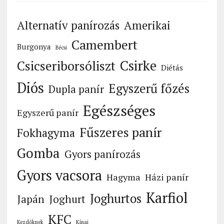
Alternatív panírozás
Amerikai
Camembert
Burgonya
Bécsi
Csirke
Csicseriborsóliszt
Diétás
Diós
Egyszerű főzés
Dupla panír
Egészséges
Egyszerű panír
Fűszeres panír
Fokhagyma
Gomba
Gyors panírozás
Gyors vacsora
Hagyma
Házi panír
Karfiol
Joghurtos
Japán
Joghurt
KFC
Kezdőknek
Kínai