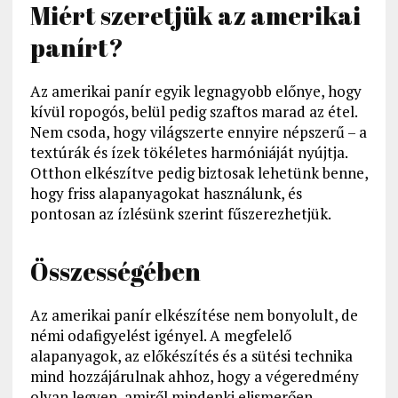
Miért szeretjük az amerikai
panírt?
Az amerikai panír egyik legnagyobb előnye, hogy
kívül ropogós, belül pedig szaftos marad az étel.
Nem csoda, hogy világszerte ennyire népszerű – a
textúrák és ízek tökéletes harmóniáját nyújtja.
Otthon elkészítve pedig biztosak lehetünk benne,
hogy friss alapanyagokat használunk, és
pontosan az ízlésünk szerint fűszerezhetjük.
Összességében
Az amerikai panír elkészítése nem bonyolult, de
némi odafigyelést igényel. A megfelelő
alapanyagok, az előkészítés és a sütési technika
mind hozzájárulnak ahhoz, hogy a végeredmény
olyan legyen, amiről mindenki elismerően