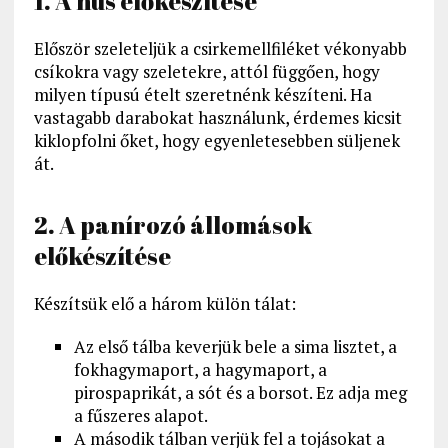
1. A hús előkészítése
Először szeleteljük a csirkemellfiléket vékonyabb
csíkokra vagy szeletekre, attól függően, hogy
milyen típusú ételt szeretnénk készíteni. Ha
vastagabb darabokat használunk, érdemes kicsit
kiklopfolni őket, hogy egyenletesebben süljenek
át.
2. A panírozó állomások
előkészítése
Készítsük elő a három külön tálat:
Az első tálba keverjük bele a sima lisztet, a
fokhagymaport, a hagymaport, a
pirospaprikát, a sót és a borsot. Ez adja meg
a fűszeres alapot.
A második tálban verjük fel a tojásokat a