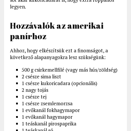
legyen.
Hozzávalók az amerikai
panírhoz
Ahhoz, hogy elkészítsük ezt a finomságot, a
következő alapanyagokra lesz szükségünk:
500 g csirkemellfilé (vagy más hús/zöldség)
2 csésze sima liszt
1 csésze kukoricadara (opcionális)
2 nagy tojás
1 csésze tej
1 csésze zsemlemorzsa
1 evőkanál fokhagymapor
1 evőkanál hagymapor
1 teáskanál pirospaprika
1 teáskanál só