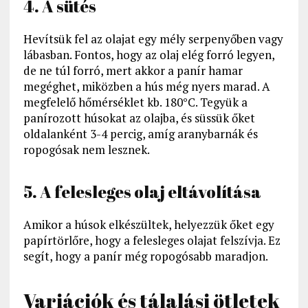
4. A sütés
Hevítsük fel az olajat egy mély serpenyőben vagy
lábasban. Fontos, hogy az olaj elég forró legyen,
de ne túl forró, mert akkor a panír hamar
megéghet, miközben a hús még nyers marad. A
megfelelő hőmérséklet kb. 180°C. Tegyük a
panírozott húsokat az olajba, és süssük őket
oldalanként 3-4 percig, amíg aranybarnák és
ropogósak nem lesznek.
5. A felesleges olaj eltávolítása
Amikor a húsok elkészültek, helyezzük őket egy
papírtörlőre, hogy a felesleges olajat felszívja. Ez
segít, hogy a panír még ropogósabb maradjon.
Variációk és tálalási ötletek